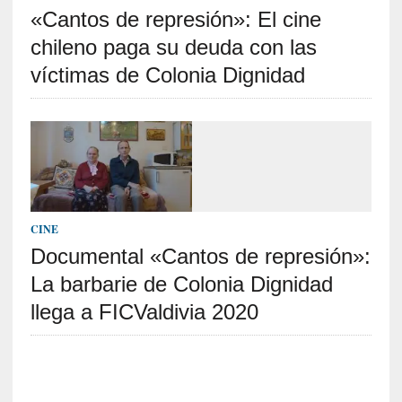
«Cantos de represión»: El cine
S
R
chileno paga su deuda con las
E
víctimas de Colonia Dignidad
C
I
E
N
T
E
S
CINE
Documental «Cantos de represión»:
La barbarie de Colonia Dignidad
[
C
llega a FICValdivia 2020
r
í
t
i