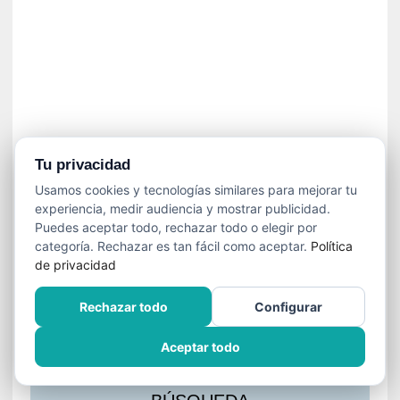
s
l
a
c
i
ó
n
a
u
Tu privacidad
d
Usamos cookies y tecnologías similares para mejorar tu
i
experiencia, medir audiencia y mostrar publicidad.
o
Puedes aceptar todo, rechazar todo o elegir por
v
categoría. Rechazar es tan fácil como aceptar.
Política
i
de privacidad
s
u
Rechazar todo
Configurar
a
l
Aceptar todo