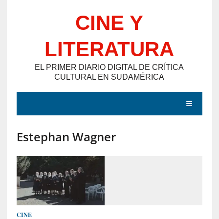
Saltar
CINE Y
al
contenido
LITERATURA
EL PRIMER DIARIO DIGITAL DE CRÍTICA
CULTURAL EN SUDAMÉRICA
MENÚ
Estephan Wagner
E
N
T
R
A
D
CINE
A