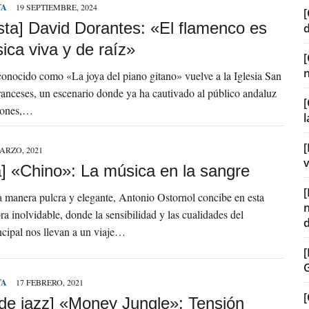
TA
19 SEPTIEMBRE, 2024
[
sta] David Dorantes: «El flamenco es
ica viva y de raíz»
 conocido como «La joya del piano gitano» vuelve a la Iglesia San
ranceses, un escenario donde ya ha cautivado al público andaluz
[
siones,…
[
ARZO, 2021
v
] «Chino»: La música en la sangre
a manera pulcra y elegante, Antonio Ostornol concibe en esta
ra inolvidable, donde la sensibilidad y las cualidades del
ncipal nos llevan a un viaje…
TA
17 FEBRERO, 2021
[
 de jazz] «Money Jungle»: Tensión