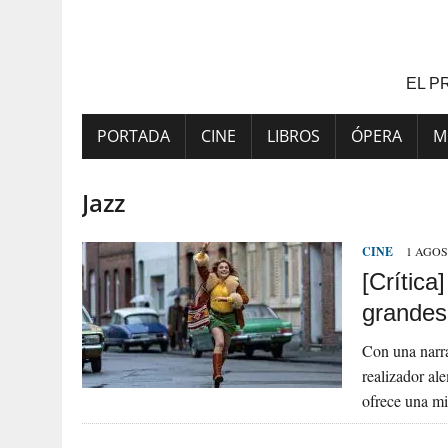
Saltar
al
contenido
EL P
PORTADA
CINE
LIBROS
ÓPERA
M
Jazz
CINE
1 AGOS
[Crítica
grandes
Con una narra
realizador al
ofrece una m