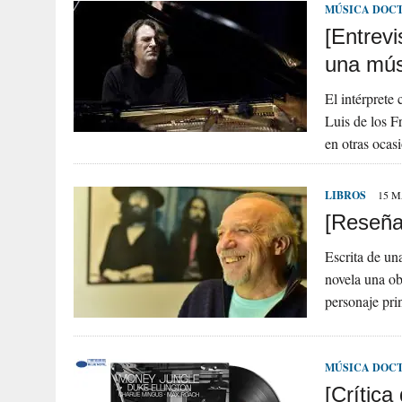
MÚSICA DOC
[Entrevi
una mús
El intérprete
Luis de los F
en otras oca
LIBROS
15 M
[Reseña
Escrita de un
novela una ob
personaje pri
MÚSICA DOC
[Crítica