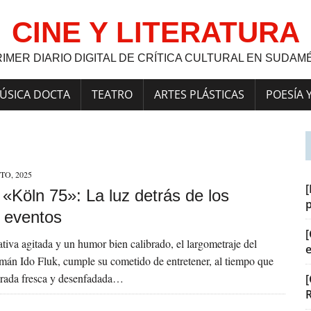
CINE Y LITERATURA
RIMER DIARIO DIGITAL DE CRÍTICA CULTURAL EN SUDAM
ÚSICA DOCTA
TEATRO
ARTES PLÁSTICAS
POESÍA 
TO, 2025
[
] «Köln 75»: La luz detrás de los
 eventos
[
tiva agitada y un humor bien calibrado, el largometraje del
emán Ido Fluk, cumple su cometido de entretener, al tiempo que
irada fresca y desenfadada…
[