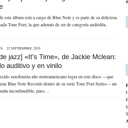
e
de este álbum está a cargo de Blue Note y es parte de su deliciosa
ada Tone Poet, la que además de ser de categoría audiófila,
TA
22 SEPTIEMBRE, 2020
 de jazz] «It’s Time», de Jackie Mclean:
o auditivo y en vinilo
ecido saxofonista alto norteamericano logra en este disco —que
nzar Blue Note Records dentro de su serie Tone Poet Series— un
sulta inconfundible, pues…
H
E
l
S
A