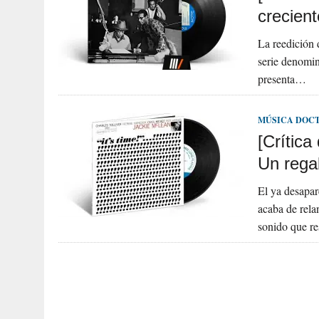
crecient
La reedición 
serie denomin
presenta…
MÚSICA DOC
[Crítica
Un regal
El ya desapar
acaba de rela
sonido que re