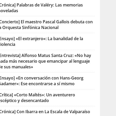
[Crónica] Palabras de Valéry: Las memorias
noveladas
Concierto] El maestro Pascal Gallois debuta con
la Orquesta Sinfónica Nacional
Ensayo] «El extranjero»: La banalidad de la
iolencia
[Entrevista] Alfonso Matus Santa Cruz: «No hay
nada más necesario que emancipar al lenguaje
de sus manuales»
[Ensayo] «En conversación con Hans-Georg
Gadamer»: Ese encontrarse a sí mismo
Crítica] «Corto Maltés»: Un aventurero
escéptico y desencantado
Crónica] Con Ibarra en La Escala de Valparaíso