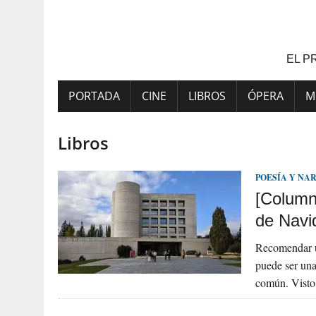
Saltar
al
contenido
EL P
PORTADA
CINE
LIBROS
ÓPERA
M
Libros
POESÍA Y NA
[Column
de Navi
Recomendar un
puede ser una
común. Visto 