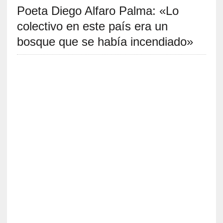
Poeta Diego Alfaro Palma: «Lo
S
R
colectivo en este país era un
E
bosque que se había incendiado»
C
I
E
N
T
E
S
[
C
r
í
t
i