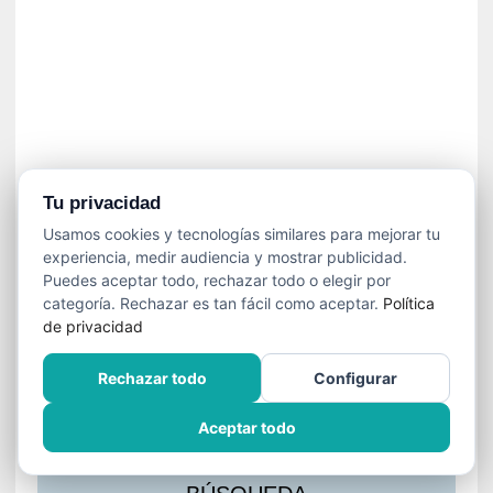
s
l
a
c
i
ó
n
a
u
Tu privacidad
d
Usamos cookies y tecnologías similares para mejorar tu
i
experiencia, medir audiencia y mostrar publicidad.
o
Puedes aceptar todo, rechazar todo o elegir por
v
categoría. Rechazar es tan fácil como aceptar.
Política
i
de privacidad
s
u
Rechazar todo
Configurar
a
l
Aceptar todo