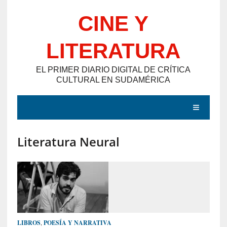
Saltar
CINE Y
al
contenido
LITERATURA
EL PRIMER DIARIO DIGITAL DE CRÍTICA
CULTURAL EN SUDAMÉRICA
MENÚ
Literatura Neural
E
N
T
R
A
D
LIBROS
,
POESÍA Y NARRATIVA
A