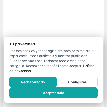
í
t
i
c
a
]
«
C
o
Tu privacidad
r
Usamos cookies y tecnologías similares para mejorar tu
t
experiencia, medir audiencia y mostrar publicidad.
o
Puedes aceptar todo, rechazar todo o elegir por
M
categoría. Rechazar es tan fácil como aceptar.
Política
a
de privacidad
l
t
Rechazar todo
Configurar
é
s
Aceptar todo
»
:
U