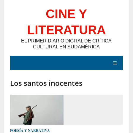
Saltar
CINE Y
al
contenido
LITERATURA
EL PRIMER DIARIO DIGITAL DE CRÍTICA
CULTURAL EN SUDAMÉRICA
MENÚ
Los santos inocentes
E
N
T
R
A
D
POESÍA Y NARRATIVA
A