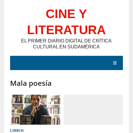
Saltar
CINE Y
al
contenido
LITERATURA
EL PRIMER DIARIO DIGITAL DE CRÍTICA
CULTURAL EN SUDAMÉRICA
MENÚ
Mala poesía
E
N
T
R
A
D
LIBROS
A