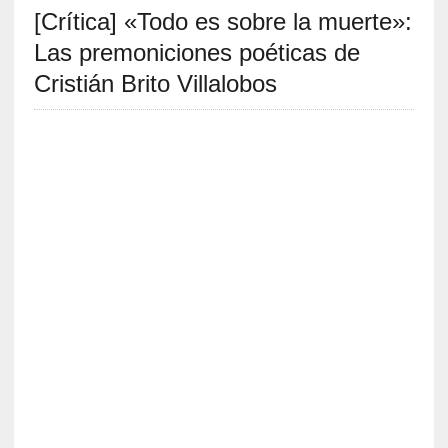
[Crítica] «Todo es sobre la muerte»:
S
R
Las premoniciones poéticas de
E
Cristián Brito Villalobos
C
I
E
N
T
E
S
[
E
n
s
a
y