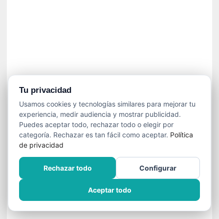
í
t
i
c
a
]
«
C
o
Tu privacidad
r
Usamos cookies y tecnologías similares para mejorar tu
t
experiencia, medir audiencia y mostrar publicidad.
o
Puedes aceptar todo, rechazar todo o elegir por
M
categoría. Rechazar es tan fácil como aceptar.
Política
a
de privacidad
l
t
Rechazar todo
Configurar
é
s
Aceptar todo
»
:
U