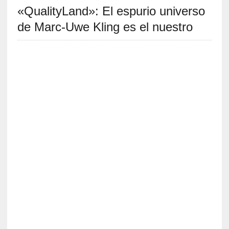
«QualityLand»: El espurio universo
S
R
de Marc-Uwe Kling es el nuestro
E
C
I
E
N
T
E
S
[
E
n
s
a
y