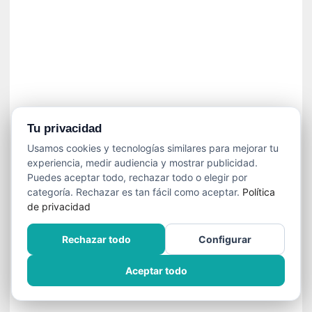
í
t
i
c
a
]
«
C
o
Tu privacidad
r
Usamos cookies y tecnologías similares para mejorar tu
t
experiencia, medir audiencia y mostrar publicidad.
o
Puedes aceptar todo, rechazar todo o elegir por
M
categoría. Rechazar es tan fácil como aceptar.
Política
a
de privacidad
l
t
Rechazar todo
Configurar
é
s
Aceptar todo
»
:
U