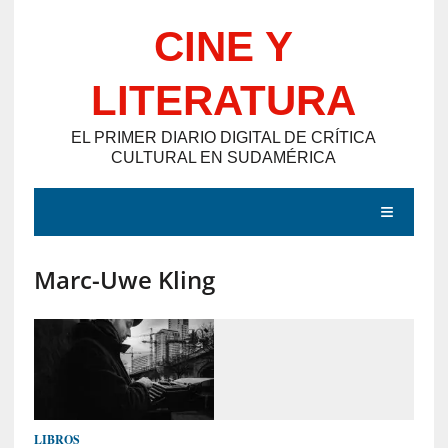
Saltar
CINE Y
al
contenido
LITERATURA
EL PRIMER DIARIO DIGITAL DE CRÍTICA
CULTURAL EN SUDAMÉRICA
MENÚ
Marc-Uwe Kling
E
N
T
R
A
D
LIBROS
A