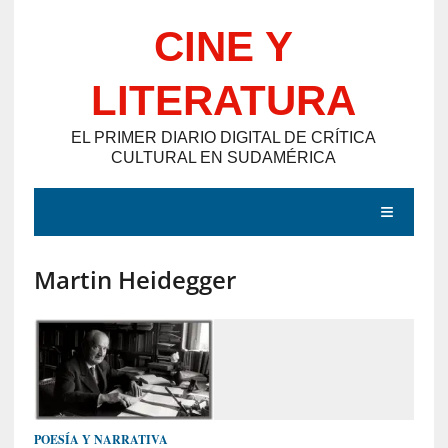
Saltar
CINE Y
al
contenido
LITERATURA
EL PRIMER DIARIO DIGITAL DE CRÍTICA
CULTURAL EN SUDAMÉRICA
MENÚ
Martin Heidegger
E
N
T
R
A
D
POESÍA Y NARRATIVA
A