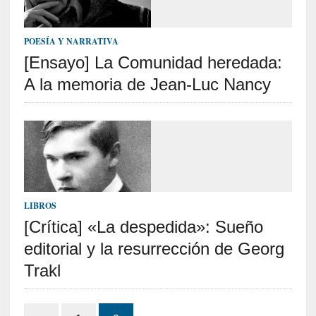
i
r
t
POESÍA Y NARRATIVA
u
[Ensayo] La Comunidad heredada:
d
A la memoria de Jean-Luc Nancy
e
s
y
d
e
f
e
c
LIBROS
t
[Crítica] «La despedida»: Sueño
o
s
editorial y la resurrección de Georg
d
Trakl
e
l
a
Paginación