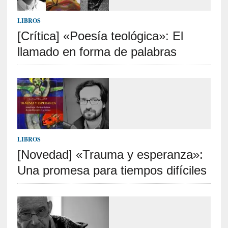
c
a
LIBROS
]
«
[Crítica] «Poesía teológica»: El
L
llamado en forma de palabras
o
p
r
o
h
i
b
i
LIBROS
d
[Novedad] «Trauma y esperanza»:
o
»
Una promesa para tiempos difíciles
:
L
a
s
v