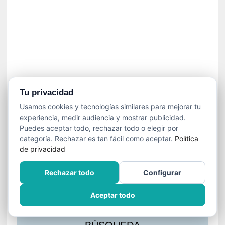
s
l
a
c
i
ó
n
a
u
Tu privacidad
d
Usamos cookies y tecnologías similares para mejorar tu
i
experiencia, medir audiencia y mostrar publicidad.
o
Puedes aceptar todo, rechazar todo o elegir por
v
categoría. Rechazar es tan fácil como aceptar.
Política
i
de privacidad
s
u
Rechazar todo
Configurar
a
l
Aceptar todo