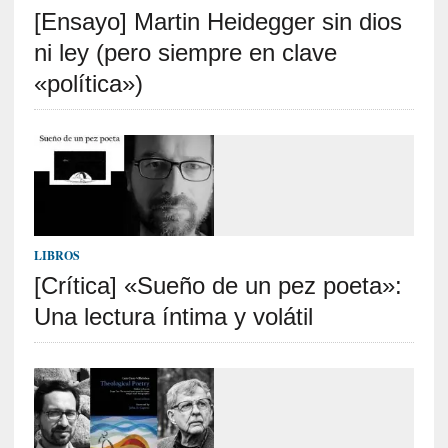
[Ensayo] Martin Heidegger sin dios
S
R
ni ley (pero siempre en clave
E
«política»)
C
I
E
N
T
E
S
LIBROS
[Crítica] «Sueño de un pez poeta»:
Una lectura íntima y volátil
[
C
r
í
t
i