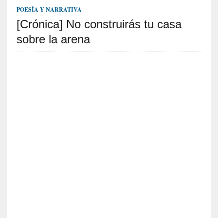
S
POESÍA Y NARRATIVA
R
[Crónica] No construirás tu casa
E
sobre la arena
C
I
E
N
T
E
S
[
C
r
í
t
i