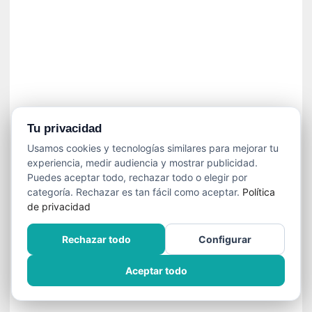
]
C
o
n
I
b
a
r
r
Tu privacidad
a
Usamos cookies y tecnologías similares para mejorar tu
e
experiencia, medir audiencia y mostrar publicidad.
n
Puedes aceptar todo, rechazar todo o elegir por
L
categoría. Rechazar es tan fácil como aceptar.
Política
a
de privacidad
E
s
Rechazar todo
Configurar
c
a
Aceptar todo
l
a
d