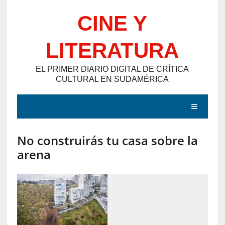
Saltar
CINE Y
al
contenido
LITERATURA
EL PRIMER DIARIO DIGITAL DE CRÍTICA
CULTURAL EN SUDAMÉRICA
MENÚ
No construirás tu casa sobre la
E
arena
N
T
R
A
D
A