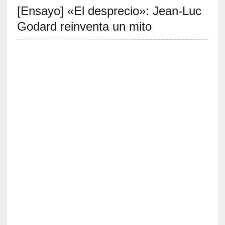
[Ensayo] «El desprecio»: Jean-Luc
S
R
Godard reinventa un mito
E
C
I
E
N
T
E
S
[
C
r
í
t
i