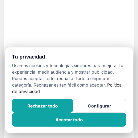
»
:
L
a
m
e
m
o
r
Tu privacidad
i
Usamos cookies y tecnologías similares para mejorar tu
a
experiencia, medir audiencia y mostrar publicidad.
d
Puedes aceptar todo, rechazar todo o elegir por
e
categoría. Rechazar es tan fácil como aceptar.
Política
l
de privacidad
o
s
Rechazar todo
Configurar
c
u
Aceptar todo
e
r
p