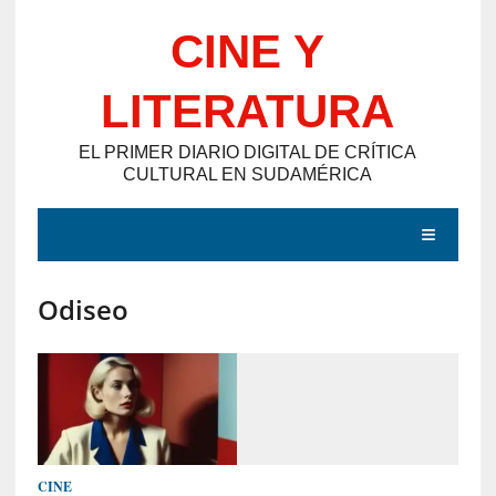
Saltar
CINE Y
al
contenido
LITERATURA
EL PRIMER DIARIO DIGITAL DE CRÍTICA
CULTURAL EN SUDAMÉRICA
MENÚ
Odiseo
E
N
T
R
A
D
CINE
A