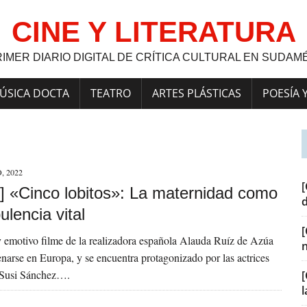
CINE Y LITERATURA
RIMER DIARIO DIGITAL DE CRÍTICA CULTURAL EN SUDAM
ÚSICA DOCTA
TEATRO
ARTES PLÁSTICAS
POESÍA 
, 2022
[
] «Cinco lobitos»: La maternidad como
ulencia vital
 emotivo filme de la realizadora española Alauda Ruíz de Azúa
enarse en Europa, y se encuentra protagonizado por las actrices
 Susi Sánchez….
[