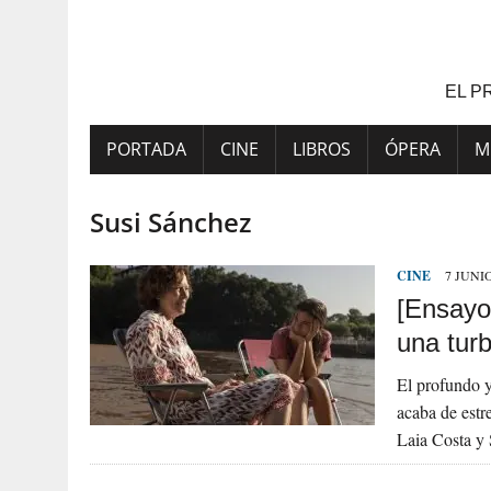
Saltar
al
contenido
EL P
PORTADA
CINE
LIBROS
ÓPERA
M
Susi Sánchez
CINE
7 JUNIO
[Ensayo
una turb
El profundo y
acaba de estr
Laia Costa y