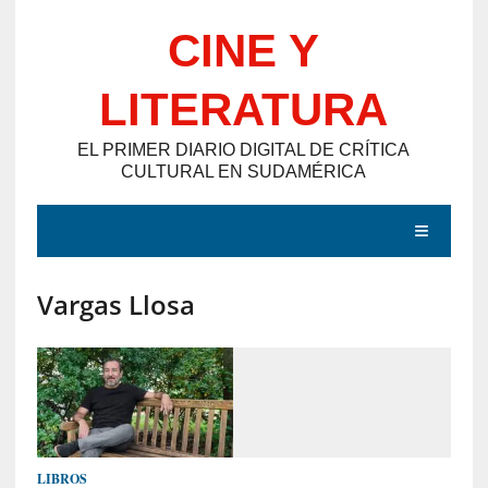
Saltar
CINE Y
al
contenido
LITERATURA
EL PRIMER DIARIO DIGITAL DE CRÍTICA
CULTURAL EN SUDAMÉRICA
MENÚ
Vargas Llosa
E
N
T
R
A
D
LIBROS
A