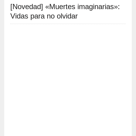
[Novedad] «Muertes imaginarias»:
S
R
Vidas para no olvidar
E
C
I
E
N
T
E
S
[
E
n
t
r
e