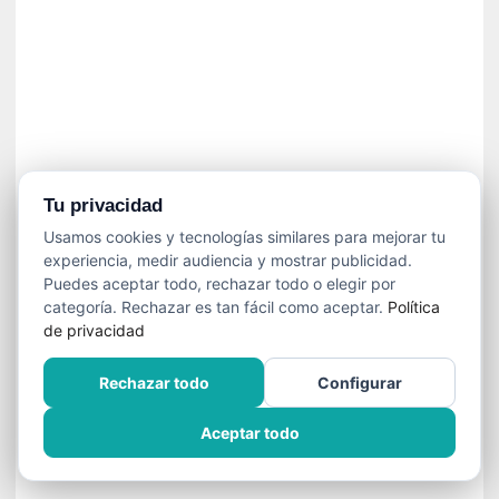
ó
n
i
c
a
N
a
c
i
Tu privacidad
o
Usamos cookies y tecnologías similares para mejorar tu
n
experiencia, medir audiencia y mostrar publicidad.
a
Puedes aceptar todo, rechazar todo o elegir por
l
categoría. Rechazar es tan fácil como aceptar.
Política
de privacidad
[
E
Rechazar todo
Configurar
n
s
Aceptar todo
a
y
o