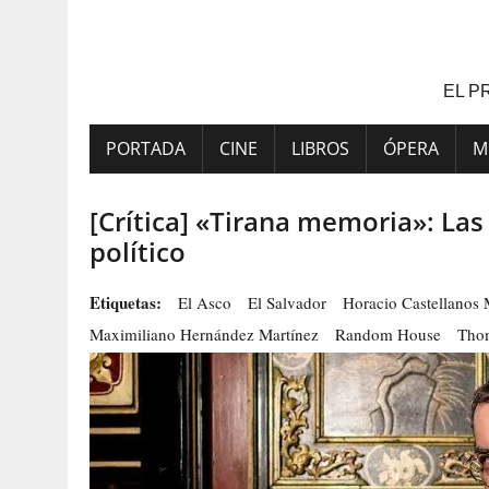
Saltar
al
contenido
EL P
PORTADA
CINE
LIBROS
ÓPERA
M
[Crítica] «Tirana memoria»: Las 
político
Etiquetas:
El Asco
El Salvador
Horacio Castellanos
Maximiliano Hernández Martínez
Random House
Thom