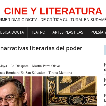
CINE Y LITERATURA
RIMER DIARIO DIGITAL DE CRÍTICA CULTURAL EN SUDAM
ÚSICA DOCTA
TEATRO
ARTES PLÁSTICAS
POESÍA 
narrativas literarias del poder
[
 Moya
La Diáspora
Martín Parra Olave
as Bernhard En San Salvador
Tirana Memoria
[