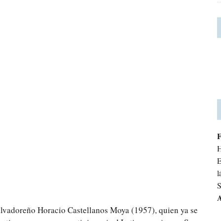
H
E
l
S
A
 salvadoreño Horacio Castellanos Moya (1957), quien ya se