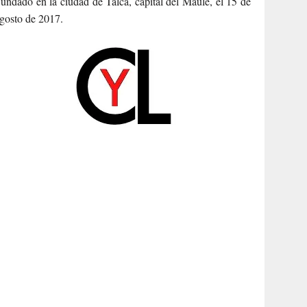
undado en la ciudad de Talca, capital del Maule, el 15 de
gosto de 2017.