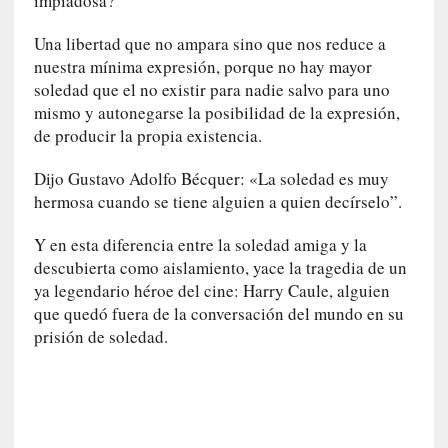
impiadosa?
r
a
Una libertad que no ampara sino que nos reduce a
M
nuestra mínima expresión, porque no hay mayor
a
soledad que el no existir para nadie salvo para uno
r
mismo y autonegarse la posibilidad de la expresión,
t
de producir la propia existencia.
í
»
Dijo Gustavo Adolfo Bécquer: «La soledad es muy
hermosa cuando se tiene alguien a quien decírselo”.
[
E
Y en esta diferencia entre la soledad amiga y la
n
descubierta como aislamiento, yace la tragedia de un
s
a
ya legendario héroe del cine: Harry Caule, alguien
y
que quedó fuera de la conversación del mundo en su
o
prisión de soledad.
]
«
E
n
t