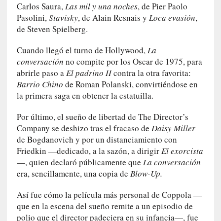
Carlos Saura,
Las mil y una noches
, de Pier Paolo
c
Pasolini,
Stavisky
, de Alain Resnais y
Loca evasión
,
a
de Steven Spielberg.
l
G
Cuando llegó el turno de Hollywood,
La
a
conversación
no compite por los Oscar de 1975, para
l
abrirle paso a
El padrino II
contra la otra favorita:
l
Barrio Chino
de Roman Polanski, convirtiéndose en
o
i
la primera saga en obtener la estatuilla.
s
Por último, el sueño de libertad de The Director’s
d
e
Company se deshizo tras el fracaso de
Daisy Miller
b
de Bogdanovich y por un distanciamiento con
u
Friedkin —dedicado, a la sazón, a dirigir
El exorcista
t
—, quien declaró públicamente que
La conversación
a
era, sencillamente, una copia de
Blow-Up.
c
o
Así fue cómo la película más personal de Coppola —
n
que en la escena del sueño remite a un episodio de
l
polio que el director padeciera en su infancia—, fue