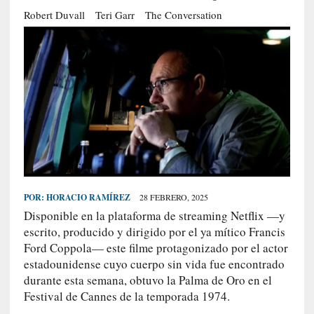
S
Robert Duvall
Teri Garr
The Conversation
R
E
C
I
E
N
T
E
S
POR:
HORACIO RAMÍREZ
28 FEBRERO, 2025
Disponible en la plataforma de streaming Netflix —y
[
escrito, producido y dirigido por el ya mítico Francis
E
Ford Coppola— este filme protagonizado por el actor
n
estadounidense cuyo cuerpo sin vida fue encontrado
t
durante esta semana, obtuvo la Palma de Oro en el
r
Festival de Cannes de la temporada 1974.
e