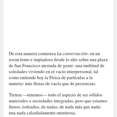
I
m
p
a
c
t
o
m
o
De esta manera comienza
La conversación
: en un
r
zoom lento e impiadoso desde lo alto sobre una plaza
t
de San Francisco atestada de gente: una multitud de
a
soledades viviendo en el vacío interpersonal, tal
l
como entiende hoy la Física de partículas a la
»
materia: más llenas de vacío que de presencias.
:
U
Tienen —tenemos— todo el aspecto de ser sólidos
n
materiales o sociedades integradas, pero que estamos
t
llenos, rodeados, de nadas, de nada más que nada:
r
una nada calculadamente mentirosa.
á