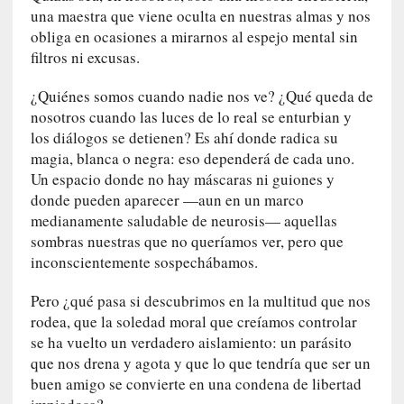
q
una maestra que viene oculta en nuestras almas y nos
u
obliga en ocasiones a mirarnos al espejo mental sin
e
filtros ni excusas.
a
d
¿Quiénes somos cuando nadie nos ve? ¿Qué queda de
m
nosotros cuando las luces de lo real se enturbian y
i
los diálogos se detienen? Es ahí donde radica su
n
magia, blanca o negra: eso dependerá de cada uno.
i
Un espacio donde no hay máscaras ni guiones y
s
donde pueden aparecer —aun en un marco
t
medianamente saludable de neurosis— aquellas
r
sombras nuestras que no queríamos ver, pero que
a
inconscientemente sospechábamos.
A
l
Pero ¿qué pasa si descubrimos en la multitud que nos
e
rodea, que la soledad moral que creíamos controlar
j
se ha vuelto un verdadero aislamiento: un parásito
a
que nos drena y agota y que lo que tendría que ser un
n
buen amigo se convierte en una condena de libertad
d