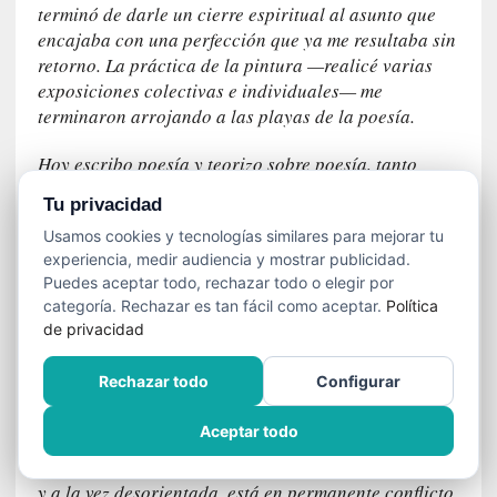
n
terminó de darle un cierre espiritual al asunto que
e
encajaba con una perfección que ya me resultaba sin
c
retorno. La práctica de la pintura —realicé varias
e
exposiciones colectivas e individuales— me
s
terminaron arrojando a las playas de la poesía.
a
r
Hoy escribo poesía y teorizo sobre poesía, tanto
i
occidental como en el ámbito del haiku japonés. Doy
o
Tu privacidad
charlas sobre la simbólica humana y aspectos
q
Usamos cookies y tecnologías similares para mejorar tu
diversos de la estética en general y de estética de la
u
experiencia, medir audiencia y mostrar publicidad.
vida, donde trato de mostrar cómo una mosca y un
e
Puedes aceptar todo, rechazar todo o elegir por
ángel de piedra tienen más elementos en común que
e
categoría. Rechazar es tan fácil como aceptar.
Política
mutuas segregaciones, y para ayudar a desentrañar
m
de privacidad
el enredo sin sentido al que se somete a nuestra
a
civilización con una deficiente visión de la ciencia
n
Rechazar todo
Configurar
que nos hace entrar en un permanente conflicto
c
ambiental y social.
i
Aceptar todo
p
La humana parece ser una especie que, de puro rica
a
y a la vez desorientada, está en permanente conflicto
r