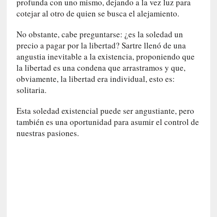
profunda con uno mismo, dejando a la vez luz para
r
cotejar al otro de quien se busca el alejamiento.
i
o
No obstante, cabe preguntarse: ¿es la soledad un
s
precio a pagar por la libertad? Sartre llenó de una
:
angustia inevitable a la existencia, proponiendo que
«
N
la libertad es una condena que arrastramos y que,
o
obviamente, la libertad era individual, esto es:
s
solitaria.
e
n
Esta soledad existencial puede ser angustiante, pero
c
también es una oportunidad para asumir el control de
a
nuestras pasiones.
n
t
a
r
í
a
t
e