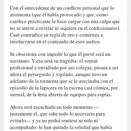
m
Con el antecedente de un conflicto personal que lo
e
atormenta (que él había provocado y que, como
m
católico practicante le hace cargar con una culpa que
o
no se atreve a revelar ni siquiera en el confesionario),
r
Caul contradice su regla de oro y comienza a
i
involucrarse en el contenido de esos audios.
a
s
Se obsesiona con impedir lo que él prevé será un
n
asesinato. Y esa será su tragedia: el voyeur
o
profesional y envidiado por sus colegas, pasará a ser
v
ahora el perseguido y vigilado, aunque tuvo un
e
l
adelanto de la tormenta que se le avecinaba con el
a
episodio de la lapicera en la escena casi cómica, por
d
surreal, de la feria abierta de equipos para espías.
a
s
Ahora será escuchado en todo momento —
justamente él, que sabe todo lo necesario para
[
evitarlo— y ya no podrá sentirse ni solo ni
C
acompañado: le han quitado la soledad que había