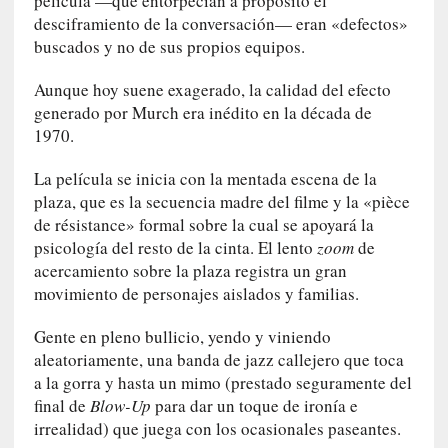
película —que entorpecían a propósito el
a
desciframiento de la conversación— eran «defectos»
l
buscados y no de sus propios equipos.
e
z
Aunque hoy suene exagerado, la calidad del efecto
a
generado por Murch era inédito en la década de
h
1970.
u
m
La película se inicia con la mentada escena de la
a
plaza, que es la secuencia madre del filme y la «pièce
n
de résistance» formal sobre la cual se apoyará la
a
psicología del resto de la cinta. El lento
zoom
de
[
acercamiento sobre la plaza registra un gran
C
movimiento de personajes aislados y familias.
r
ó
Gente en pleno bullicio, yendo y viniendo
n
aleatoriamente, una banda de jazz callejero que toca
i
a la gorra y hasta un mimo (prestado seguramente del
c
final de
Blow-Up
para dar un toque de ironía e
a
irrealidad) que juega con los ocasionales paseantes.
]