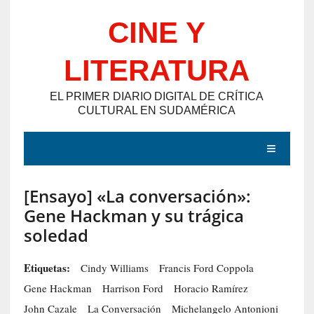
Saltar
CINE Y
al
contenido
LITERATURA
EL PRIMER DIARIO DIGITAL DE CRÍTICA
CULTURAL EN SUDAMÉRICA
MENÚ
[Ensayo] «La conversación»:
E
Gene Hackman y su trágica
N
soledad
T
R
Etiquetas:
Cindy Williams
Francis Ford Coppola
A
Gene Hackman
Harrison Ford
Horacio Ramírez
D
John Cazale
La Conversación
Michelangelo Antonioni
A