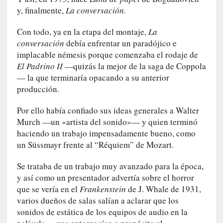
e
y, finalmente,
La conversación.
s
y
Con todo, ya en la etapa del montaje,
La
d
conversación
debía enfrentar un paradójico e
e
implacable némesis porque comenzaba el rodaje de
f
El Padrino II
—quizás la mejor de la saga de Coppola
e
— la que terminaría opacando a su anterior
c
producción.
t
o
Por ello había confiado sus ideas generales a Walter
s
Murch —un «artista del sonido»— y quien terminó
d
haciendo un trabajo impensadamente bueno, como
e
un Süssmayr frente al “Réquiem” de Mozart.
l
a
Se trataba de un trabajo muy avanzado para la época,
n
y así como un presentador advertía sobre el horror
a
que se vería en el
Frankenstein
de J. Whale de 1931,
t
varios dueños de salas salían a aclarar que los
u
sonidos de estática de los equipos de audio en la
r