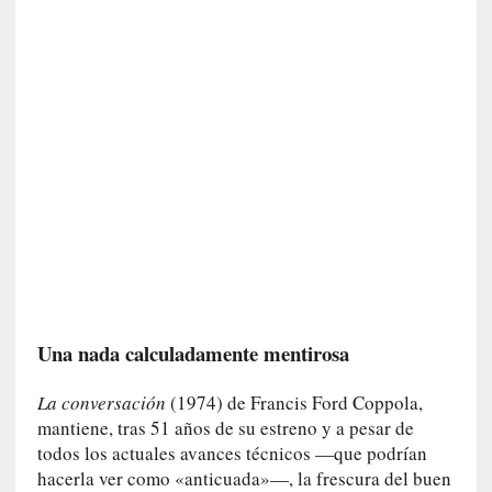
r
a
e
l
f
a
n
t
a
s
m
a
»
:
Una nada calculadamente mentirosa
L
a
La conversación
(1974) de Francis Ford Coppola,
h
mantiene, tras 51 años de su estreno y a pesar de
i
todos los actuales avances técnicos —que podrían
s
hacerla ver como «anticuada»—, la frescura del buen
t