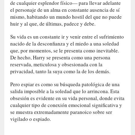
de cualquier esplendor físico— para llevar adelante
0
el personaje de un alma en constante ausencia de sí
m
mismo, habitando un mundo hostil del que no puede
i
huir y al que, de últimas, padece y debe.
n
u
Su vida es un constante ir y venir entre el sufrimiento
t
nacido de la desconfianza y el miedo a una soledad
o
que, por momentos, se le presenta como inevitable.
s
De hecho, Harry se presenta como una persona
reservada, meticulosa y obsesionada con la
[
privacidad, tanto la suya como la de los demás.
C
r
Pero espiar es como su búsqueda patológica de una
í
salida imposible a la soledad que lo arrincona. Esta
t
obsesión es evidente en su vida personal, donde evita
i
cualquier tipo de conexión emocional significativa y
c
se muestra extremadamente paranoico sobre ser
a
]
vigilado o espiado.
«
L