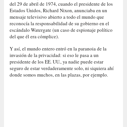
d
del 29 de abril de 1974, cuando el presidente de los
a
Estados Unidos, Richard Nixon, anunciaba en un
c
mensaje televisivo abierto a todo el mundo que
o
reconocía la responsabilidad de su gobierno en el
n
escándalo Watergate (un caso de espionaje político
c
del que él era cómplice).
r
e
Y así, el mundo entero entró en la paranoia de la
t
invasión de la privacidad: si eso le pasa a un
a
presidente de los EE. UU., ya nadie puede estar
seguro de estar verdaderamente solo, ni siquiera ahí
[
donde somos muchos, en las plazas, por ejemplo.
C
r
í
t
i
c
a
]
«