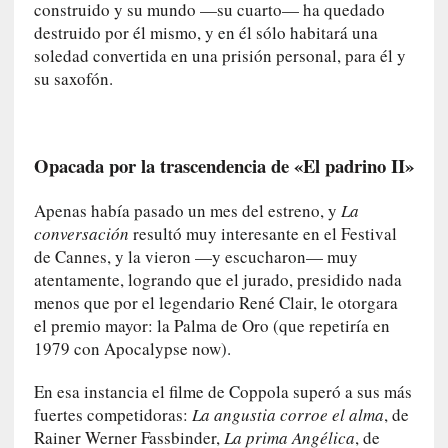
o
construido y su mundo —su cuarto— ha quedado
n
destruido por él mismo, y en él sólo habitará una
c
soledad convertida en una prisión personal, para él y
i
su saxofón.
e
r
t
o
Opacada por la trascendencia de «El padrino II»
]
E
Apenas había pasado un mes del estreno, y
La
l
conversación
resultó muy interesante en el Festival
m
de Cannes, y la vieron —y escucharon— muy
a
atentamente, logrando que el jurado, presidido nada
e
menos que por el legendario René Clair, le otorgara
s
el premio mayor: la Palma de Oro (que repetiría en
t
1979 con Apocalypse now).
r
o
En esa instancia el filme de Coppola superó a sus más
P
fuertes competidoras:
La angustia corroe el alma
, de
a
Rainer Werner Fassbinder,
La prima Angélica
, de
s