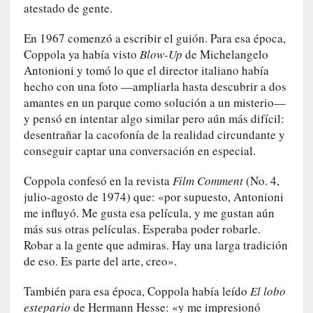
n
atestado de gente.
n
o
En 1967 comenzó a escribir el guión. Para esa época,
m
Coppola ya había visto
Blow-Up
de Michelangelo
b
Antonioni y tomó lo que el director italiano había
r
hecho con una foto —ampliarla hasta descubrir a dos
a
amantes en un parque como solución a un misterio—
r
y pensó en intentar algo similar pero aún más difícil:
desentrañar la cacofonía de la realidad circundante y
[
conseguir captar una conversación en especial.
C
r
Coppola confesó en la revista
Film Comment
(No. 4,
í
julio-agosto de 1974) que: «por supuesto, Antonioni
t
me influyó. Me gusta esa película, y me gustan aún
i
más sus otras películas. Esperaba poder robarle.
c
Robar a la gente que admiras. Hay una larga tradición
a
de eso. Es parte del arte, creo».
]
«
También para esa época, Coppola había leído
El lobo
L
estepario
de Hermann Hesse: «y me impresionó