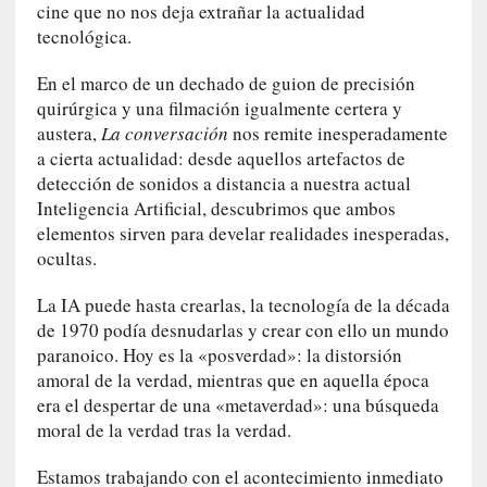
o
cine que no nos deja extrañar la actualidad
r
tecnológica.
i
a
En el marco de un dechado de guion de precisión
f
quirúrgica y una filmación igualmente certera y
i
austera,
La conversación
nos remite inesperadamente
l
a cierta actualidad: desde aquellos artefactos de
t
detección de sonidos a distancia a nuestra actual
r
Inteligencia Artificial, descubrimos que ambos
a
elementos sirven para develar realidades inesperadas,
d
ocultas.
a
p
La IA puede hasta crearlas, la tecnología de la década
o
de 1970 podía desnudarlas y crear con ello un mundo
r
paranoico. Hoy es la «posverdad»: la distorsión
u
amoral de la verdad, mientras que en aquella época
n
era el despertar de una «metaverdad»: una búsqueda
a
moral de la verdad tras la verdad.
v
i
Estamos trabajando con el acontecimiento inmediato