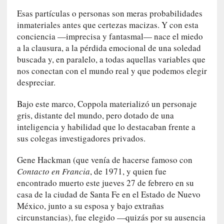
i
Esas partículas o personas son meras probabilidades
l
inmateriales antes que certezas macizas. Y con esta
e
conciencia —imprecisa y fantasmal— nace el miedo
r
q
a la clausura, a la pérdida emocional de una soledad
u
buscada y, en paralelo, a todas aquellas variables que
e
nos conectan con el mundo real y que podemos elegir
s
despreciar.
e
e
Bajo este marco, Coppola materializó un personaje
x
gris, distante del mundo, pero dotado de una
t
inteligencia y habilidad que lo destacaban frente a
i
sus colegas investigadores privados.
e
n
Gene Hackman (que venía de hacerse famoso con
d
Contacto en Francia
, de 1971, y quien fue
e
encontrado muerto este jueves 27 de febrero en su
p
casa de la ciudad de Santa Fe en el Estado de Nuevo
o
México, junto a su esposa y bajo extrañas
r
circunstancias), fue elegido —quizás por su ausencia
9