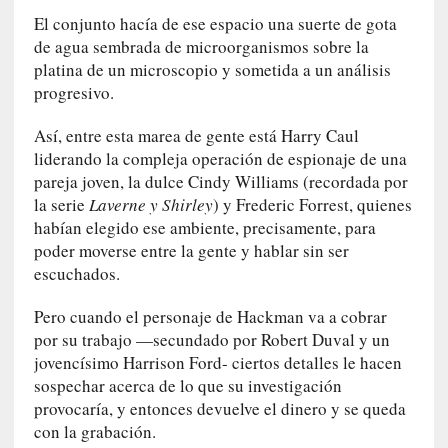
P
El conjunto hacía de ese espacio una suerte de gota
a
de agua sembrada de microorganismos sobre la
l
platina de un microscopio y sometida a un análisis
a
progresivo.
b
r
Así, entre esta marea de gente está Harry Caul
a
liderando la compleja operación de espionaje de una
s
pareja joven, la dulce Cindy Williams (recordada por
d
la serie
Laverne y Shirley
) y Frederic Forrest, quienes
e
habían elegido ese ambiente, precisamente, para
V
poder moverse entre la gente y hablar sin ser
a
escuchados.
l
é
Pero cuando el personaje de Hackman va a cobrar
r
por su trabajo —secundado por Robert Duval y un
y
jovencísimo Harrison Ford- ciertos detalles le hacen
:
sospechar acerca de lo que su investigación
L
provocaría, y entonces devuelve el dinero y se queda
a
con la grabación.
s