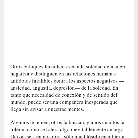
n
e
r
a
c
c
e
s
o
Otros enfoques filosóficos ven a la soledad de manera
a
negativa y distinguen en las relaciones humanas
e
antídotos infalibles contra los aspectos negativos —
s
ansiedad, angustia, depresión— de la soledad. En
e
e
tanto que necesidad de conexión y de sentido del
s
mundo, puede ser una compañera inesperada que
p
llega sin avisar a nuestras mentes.
a
c
Algunos le temen, otros la buscan, y unos cuantos la
i
toleran como se tolera algo inevitablemente amargo.
o
Quizás sea, en nosotros, sólo una filósofa encubierta,