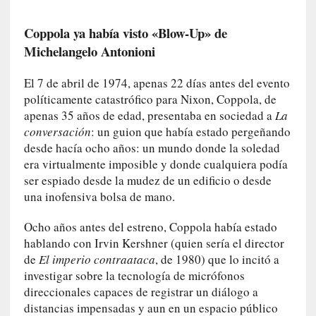
e
s
Coppola ya había visto «Blow-Up» de
q
Michelangelo Antonioni
u
e
El 7 de abril de 1974, apenas 22 días antes del evento
l
políticamente catastrófico para Nixon, Coppola, de
o
apenas 35 años de edad, presentaba en sociedad a
La
s
conversación
: un guion que había estado pergeñando
a
desde hacía ocho años: un mundo donde la soledad
d
era virtualmente imposible y donde cualquiera podía
u
ser espiado desde la mudez de un edificio o desde
l
una inofensiva bolsa de mano.
t
o
Ocho años antes del estreno, Coppola había estado
s
hablando con Irvin Kershner (quien sería el director
e
de
El imperio contraataca
, de 1980) que lo incitó a
v
investigar sobre la tecnología de micrófonos
i
direccionales capaces de registrar un diálogo a
t
a
distancias impensadas y aun en un espacio público