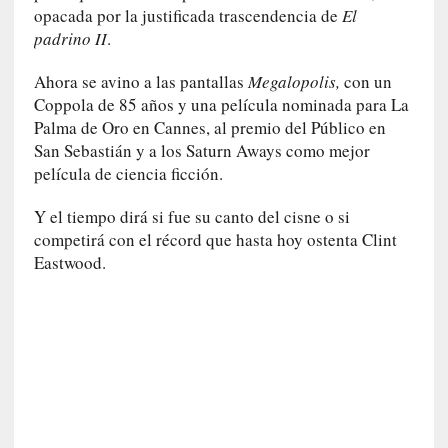
a
opacada por la justificada trascendencia de
El
O
padrino II
.
r
q
Ahora se avino a las pantallas
Megalopolis,
con un
u
Coppola de 85 años y una película nominada para La
e
Palma de Oro en Cannes, al premio del Público en
s
San Sebastián y a los Saturn Aways como mejor
t
película de ciencia ficción.
a
S
Y el tiempo dirá si fue su canto del cisne o si
i
competirá con el récord que hasta hoy ostenta Clint
n
Eastwood.
f
ó
n
i
c
a
N
a