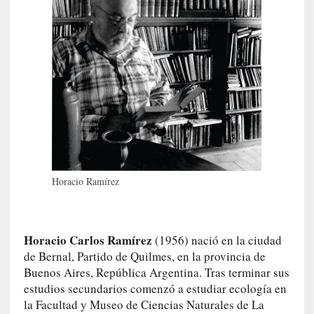
i
s
t
a
]
A
l
f
o
n
s
Horacio Ramírez
o
M
a
t
Horacio Carlos Ramírez
(1956) nació en la ciudad
u
de Bernal, Partido de Quilmes, en la provincia de
s
Buenos Aires, República Argentina. Tras terminar sus
S
estudios secundarios comenzó a estudiar ecología en
a
la Facultad y Museo de Ciencias Naturales de La
n