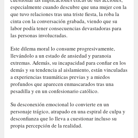
s
especialmente cuando descubre que una mujer con la
i
que tuvo relaciones tras una triste fiesta, la roba la
n
cinta con la conversación grabada, viendo que su
v
labor podía tener consecuencias devastadoras para
i
s
las personas involucradas.
i
Este dilema moral lo consume progresivamente,
b
l
llevándolo a un estado de ansiedad y paranoia
e
extremas. Además, su incapacidad para confiar en los
s
demás y su tendencia al aislamiento, están vinculadas
»
a experiencias traumáticas previas y a miedos
:
profundos que aparecen enmascarados tras una
R
pesadilla y en un confesionario católico.
e
a
Su desconexión emocional lo convierte en un
l
personaje trágico, atrapado en una espiral de culpa y
i
desconfianza que lo lleva a cuestionar incluso su
d
propia percepción de la realidad.
a
d