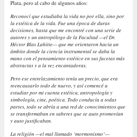
Plata, pero al cabo de algunos años:
t
a
Reconocí que estudiaba la vida no por ella, sino por
C
la estética de la vida. Fue una época de duras
r
decisiones, hasta que me encontré con una serie de
u
autores y un antropólogo de la Facultad —el Dr.
z
:
Héctor Blas Lahitte— que me orientaron hacia un
«
ámbito donde la ciencia instrumental se daba la
N
mano con el pensamiento estético en sus facetas más
o
abstractas y a la vez encantadoras.
h
a
Pero ese entrelazamiento tenía un precio, que era
y
reencausarlo todo de nuevo, y así comencé a
n
estudiar por mi cuenta estética, antropología y
a
simbología, cine, poética. Todo conducía a todas
d
partes, todo se abría a una red de conocimientos que
a
se transformaban en saberes que se auto promovían
m
y auto justificaban.
á
s
La religión —el mal llamado ‘mormonismo’—