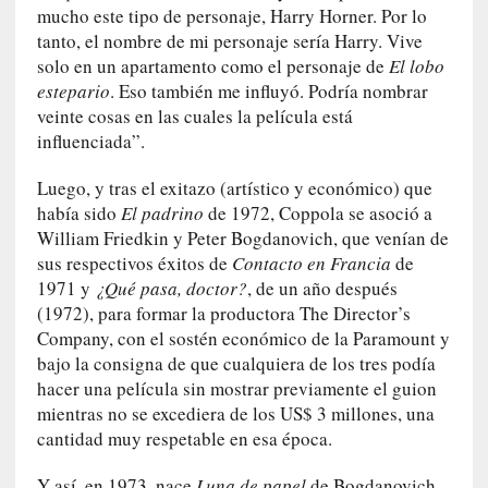
o
mucho este tipo de personaje, Harry Horner. Por lo
p
tanto, el nombre de mi personaje sería Harry. Vive
r
solo en un apartamento como el personaje de
El lobo
o
estepario
. Eso también me influyó. Podría nombrar
h
veinte cosas en las cuales la película está
i
influenciada”.
b
i
Luego, y tras el exitazo (artístico y económico) que
d
había sido
El padrino
de 1972, Coppola se asoció a
o
William Friedkin y Peter Bogdanovich, que venían de
»
sus respectivos éxitos de
Contacto en Francia
de
:
1971 y
¿Qué pasa, doctor?
, de un año después
L
a
(1972), para formar la productora The Director’s
s
Company, con el sostén económico de la Paramount y
v
bajo la consigna de que cualquiera de los tres podía
i
hacer una película sin mostrar previamente el guion
r
mientras no se excediera de los US$ 3 millones, una
t
cantidad muy respetable en esa época.
u
d
Y así, en 1973, nace
Luna de papel
de Bogdanovich