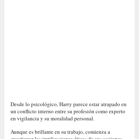
a
n
a
t
u
r
a
l
e
z
a
d
e
l
a
Desde lo psicológico, Harry parece estar atrapado en
s
un conflicto interno entre su profesión como experto
c
en vigilancia y su moralidad personal.
o
s
Aunque es brillante en su trabajo, comienza a
a
cuestionar las implicaciones éticas de sus acciones,