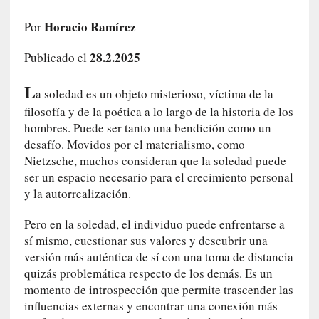
e
Horacio Ramírez
l
Por
c
28.2.2025
Publicado el
a
s
L
o
a soledad es un objeto misterioso, víctima de la
V
filosofía y de la poética a lo largo de la historia de los
a
hombres. Puede ser tanto una bendición como un
m
desafío. Movidos por el materialismo, como
p
Nietzsche, muchos consideran que la soledad puede
i
ser un espacio necesario para el crecimiento personal
r
y la autorrealización.
o
s
Pero en la soledad, el individuo puede enfrentarse a
L
sí mismo, cuestionar sus valores y descubrir una
i
versión más auténtica de sí con una toma de distancia
t
quizás problemática respecto de los demás. Es un
e
momento de introspección que permite trascender las
r
influencias externas y encontrar una conexión más
a