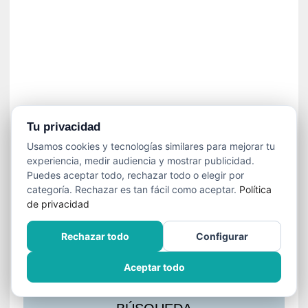
s
l
a
c
i
ó
n
a
u
Tu privacidad
d
Usamos cookies y tecnologías similares para mejorar tu
i
experiencia, medir audiencia y mostrar publicidad.
o
Puedes aceptar todo, rechazar todo o elegir por
v
categoría. Rechazar es tan fácil como aceptar.
Política
i
de privacidad
s
u
Rechazar todo
Configurar
a
l
Aceptar todo