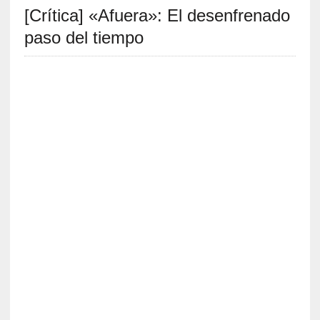
[Crítica] «Afuera»: El desenfrenado
S
R
paso del tiempo
E
C
I
E
N
T
E
S
[
C
r
í
t
i