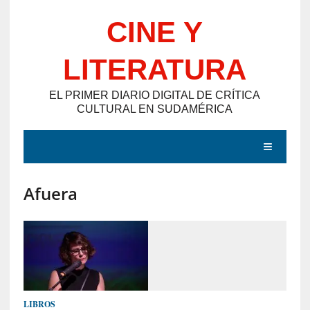
Saltar
CINE Y
al
contenido
LITERATURA
EL PRIMER DIARIO DIGITAL DE CRÍTICA
CULTURAL EN SUDAMÉRICA
MENÚ
Afuera
E
N
T
R
A
D
LIBROS
A