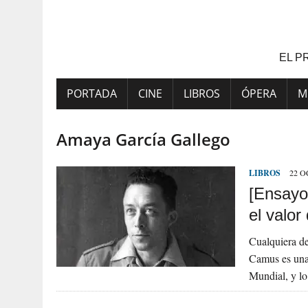
Saltar
al
contenido
EL P
PORTADA
CINE
LIBROS
ÓPERA
M
Amaya García Gallego
LIBROS
22 O
[Ensayo]
el valor
Cualquiera de
Camus es una 
Mundial, y l