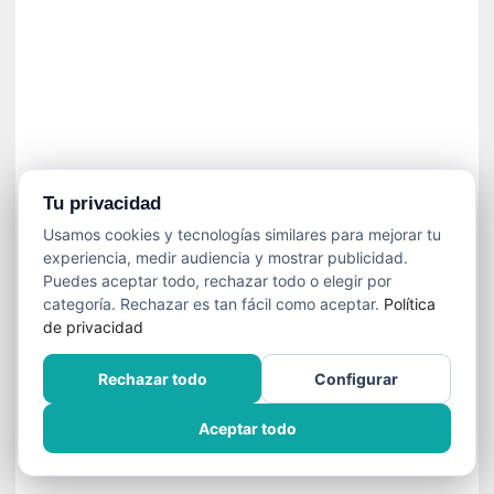
»
:
L
a
m
e
m
o
r
Tu privacidad
i
Usamos cookies y tecnologías similares para mejorar tu
a
experiencia, medir audiencia y mostrar publicidad.
d
Puedes aceptar todo, rechazar todo o elegir por
e
categoría. Rechazar es tan fácil como aceptar.
Política
l
de privacidad
o
s
Rechazar todo
Configurar
c
u
Aceptar todo
e
r
p