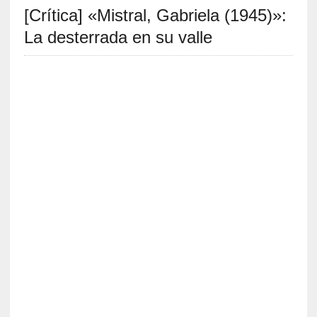
[Crítica] «Mistral, Gabriela (1945)»:
S
R
La desterrada en su valle
E
C
I
E
N
T
E
S
[
C
r
í
t
i