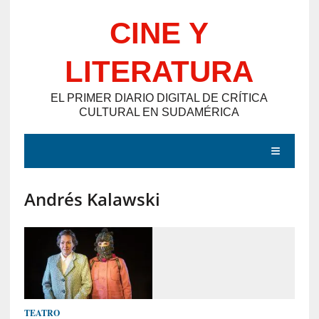
Saltar
CINE Y
al
contenido
LITERATURA
EL PRIMER DIARIO DIGITAL DE CRÍTICA
CULTURAL EN SUDAMÉRICA
MENÚ
Andrés Kalawski
E
N
T
R
A
D
TEATRO
A