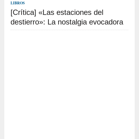
c
LIBROS
a
[Crítica] «Las estaciones del
]
«
destierro»: La nostalgia evocadora
I
m
p
a
c
t
o
m
o
r
t
a
l
»
:
U
n