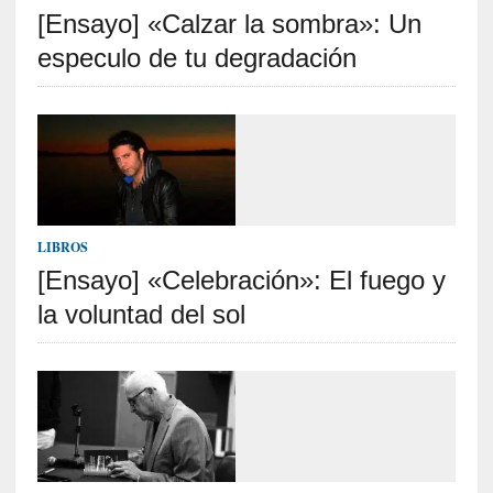
[Ensayo] «Calzar la sombra»: Un
S
R
especulo de tu degradación
E
C
I
E
N
T
LIBROS
E
[Ensayo] «Celebración»: El fuego y
S
la voluntad del sol
[
C
r
í
t
i