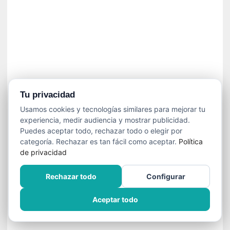
]
C
o
n
I
b
a
r
r
Tu privacidad
a
Usamos cookies y tecnologías similares para mejorar tu
e
experiencia, medir audiencia y mostrar publicidad.
n
Puedes aceptar todo, rechazar todo o elegir por
L
categoría. Rechazar es tan fácil como aceptar.
Política
a
de privacidad
E
s
Rechazar todo
Configurar
c
a
Aceptar todo
l
a
d