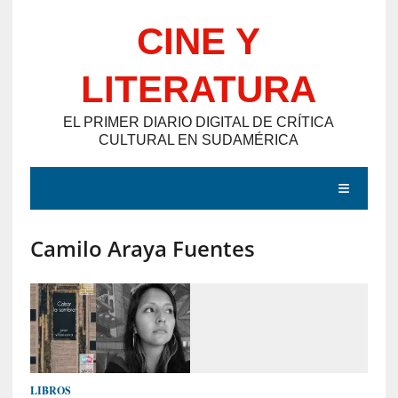
Saltar
CINE Y
al
contenido
LITERATURA
EL PRIMER DIARIO DIGITAL DE CRÍTICA
CULTURAL EN SUDAMÉRICA
MENÚ
Camilo Araya Fuentes
E
N
T
R
A
D
LIBROS
A