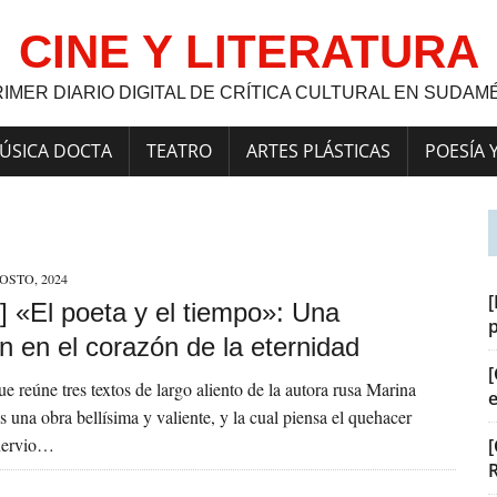
CINE Y LITERATURA
RIMER DIARIO DIGITAL DE CRÍTICA CULTURAL EN SUDAM
ÚSICA DOCTA
TEATRO
ARTES PLÁSTICAS
POESÍA 
OSTO, 2024
[
] «El poeta y el tiempo»: Una
n en el corazón de la eternidad
[
e reúne tres textos de largo aliento de la autora rusa Marina
s una obra bellísima y valiente, y la cual piensa el quehacer
 nervio…
[