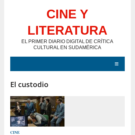
Saltar
CINE Y
al
contenido
LITERATURA
EL PRIMER DIARIO DIGITAL DE CRÍTICA
CULTURAL EN SUDAMÉRICA
MENÚ
El custodio
E
N
T
R
A
D
CINE
A