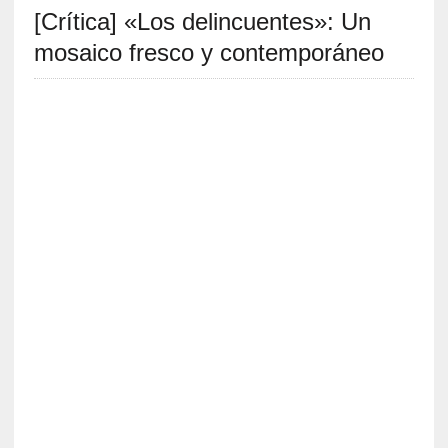
[Crítica] «Los delincuentes»: Un
S
R
mosaico fresco y contemporáneo
E
C
I
E
N
T
E
S
[
C
r
í
t
i