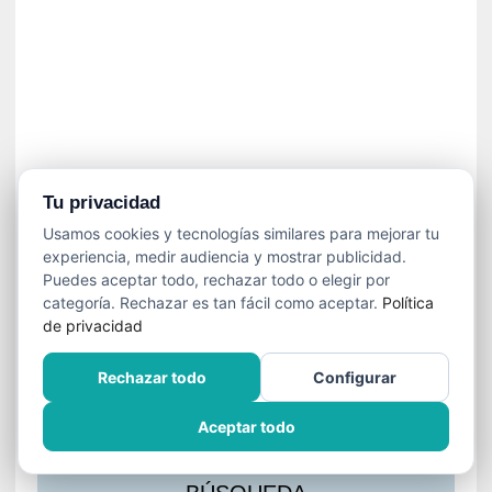
s
l
a
c
i
ó
n
a
u
Tu privacidad
d
Usamos cookies y tecnologías similares para mejorar tu
i
experiencia, medir audiencia y mostrar publicidad.
o
Puedes aceptar todo, rechazar todo o elegir por
v
categoría. Rechazar es tan fácil como aceptar.
Política
i
de privacidad
s
u
Rechazar todo
Configurar
a
l
Aceptar todo