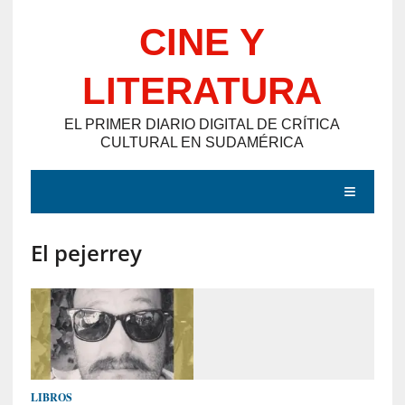
Saltar
CINE Y
al
contenido
LITERATURA
EL PRIMER DIARIO DIGITAL DE CRÍTICA
CULTURAL EN SUDAMÉRICA
MENÚ
El pejerrey
E
N
T
R
A
D
LIBROS
A