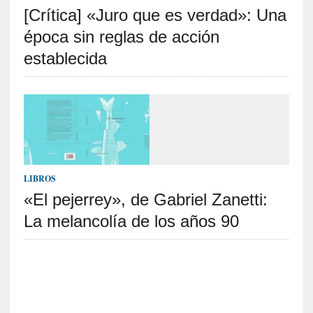
[Crítica] «Juro que es verdad»: Una
S
R
época sin reglas de acción
E
establecida
C
I
E
N
T
E
S
LIBROS
«El pejerrey», de Gabriel Zanetti:
La melancolía de los años 90
[
C
r
í
t
i