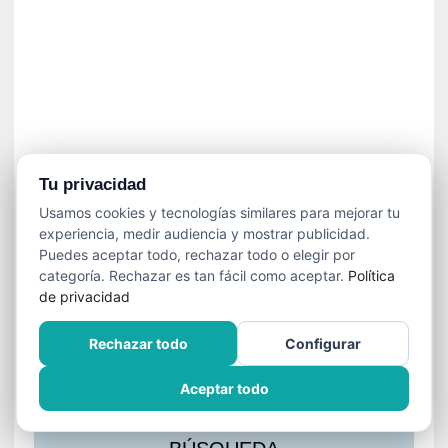
s
l
a
c
i
ó
n
a
u
Tu privacidad
d
Usamos cookies y tecnologías similares para mejorar tu
i
experiencia, medir audiencia y mostrar publicidad.
o
Puedes aceptar todo, rechazar todo o elegir por
v
categoría. Rechazar es tan fácil como aceptar.
Política
i
de privacidad
s
u
Rechazar todo
Configurar
a
l
Aceptar todo