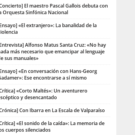
Concierto] El maestro Pascal Gallois debuta con
la Orquesta Sinfónica Nacional
Ensayo] «El extranjero»: La banalidad de la
iolencia
[Entrevista] Alfonso Matus Santa Cruz: «No hay
nada más necesario que emancipar al lenguaje
de sus manuales»
[Ensayo] «En conversación con Hans-Georg
Gadamer»: Ese encontrarse a sí mismo
Crítica] «Corto Maltés»: Un aventurero
escéptico y desencantado
Crónica] Con Ibarra en La Escala de Valparaíso
Crítica] «El sonido de la caída»: La memoria de
os cuerpos silenciados