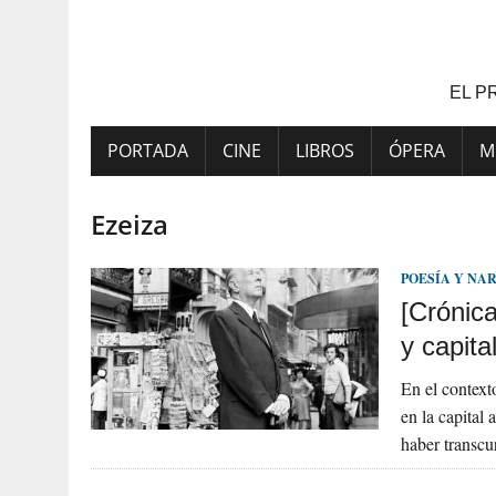
Saltar
al
contenido
EL P
PORTADA
CINE
LIBROS
ÓPERA
M
Ezeiza
POESÍA Y NA
[Crónica
y capita
En el context
en la capital 
haber transc