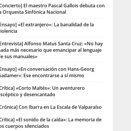
Concierto] El maestro Pascal Gallois debuta con
la Orquesta Sinfónica Nacional
Ensayo] «El extranjero»: La banalidad de la
iolencia
[Entrevista] Alfonso Matus Santa Cruz: «No hay
nada más necesario que emancipar al lenguaje
de sus manuales»
[Ensayo] «En conversación con Hans-Georg
Gadamer»: Ese encontrarse a sí mismo
Crítica] «Corto Maltés»: Un aventurero
escéptico y desencantado
Crónica] Con Ibarra en La Escala de Valparaíso
Crítica] «El sonido de la caída»: La memoria de
os cuerpos silenciados