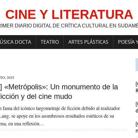
CINE Y LITERATURA
RIMER DIARIO DIGITAL DE CRÍTICA CULTURAL EN SUDAM
ÚSICA DOCTA
TEATRO
ARTES PLÁSTICAS
POESÍA 
TO, 2025
[
] «Metrópolis»: Un monumento de la
ficción y del cine mudo
[
n fama del icónico largometraje de ficción debido al realizador
Lang, se apoye en los asombrosos resultados estéticos de su
ena, en una reflexión…