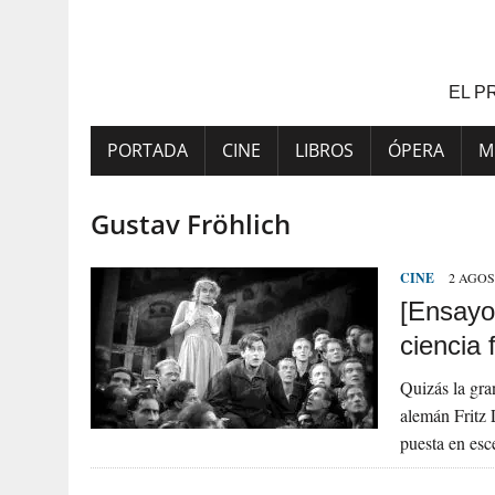
Saltar
al
contenido
EL P
PORTADA
CINE
LIBROS
ÓPERA
M
Gustav Fröhlich
CINE
2 AGOS
[Ensayo
ciencia 
Quizás la gra
alemán Fritz 
puesta en esc