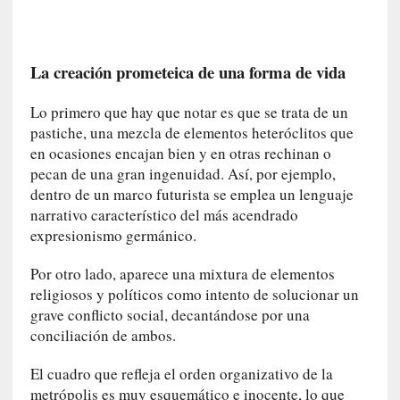
a
c
o
n
La creación prometeica de una forma de vida
l
a
Lo primero que hay que notar es que se trata de un
O
pastiche, una mezcla de elementos heteróclitos que
r
en ocasiones encajan bien y en otras rechinan o
q
pecan de una gran ingenuidad. Así, por ejemplo,
u
dentro de un marco futurista se emplea un lenguaje
e
narrativo característico del más acendrado
s
expresionismo germánico.
t
a
Por otro lado, aparece una mixtura de elementos
S
religiosos y políticos como intento de solucionar un
i
grave conflicto social, decantándose por una
n
conciliación de ambos.
f
ó
El cuadro que refleja el orden organizativo de la
n
metrópolis es muy esquemático e inocente, lo que