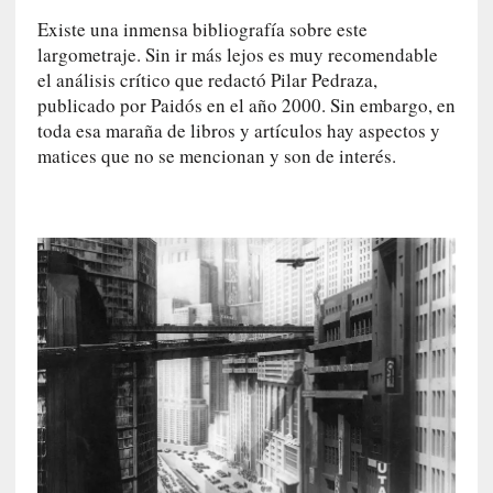
a
s
Existe una inmensa bibliografía sobre este
largometraje. Sin ir más lejos es muy recomendable
[
el análisis crítico que redactó Pilar Pedraza,
C
publicado por Paidós en el año 2000. Sin embargo, en
o
toda esa maraña de libros y artículos hay aspectos y
n
matices que no se mencionan y son de interés.
c
i
e
r
t
o
]
E
l
m
a
e
s
t