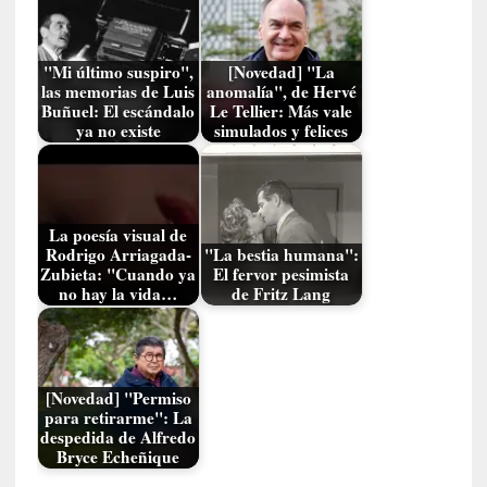
y
d
e
"Mi último suspiro",
[Novedad] "La
s
las memorias de Luis
anomalía", de Hervé
e
Buñuel: El escándalo
Le Tellier: Más vale
n
ya no existe
simulados y felices
c
a
n
t
La poesía visual de
a
Rodrigo Arriagada-
"La bestia humana":
d
Zubieta: "Cuando ya
El fervor pesimista
o
no hay la vida…
de Fritz Lang
[
C
r
[Novedad] "Permiso
ó
para retirarme": La
n
despedida de Alfredo
i
Bryce Echeñique
c