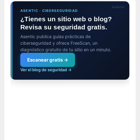
t
Asentic
ASENTIC · CIBERSEGURIDAD
i
¿Tienes un sitio web o blog?
c
a
Revisa su seguridad gratis.
]
Asentic publica guías prácticas de
«
ciberseguridad y ofrece FreeScan, un
C
diagnóstico gratuito de tu sitio en un minuto.
o
Escanear gratis →
r
t
Ver el blog de seguridad →
o
M
a
l
t
é
s
»
:
U