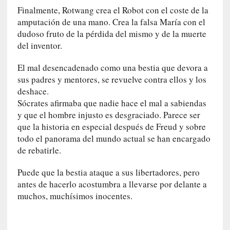
d
Finalmente, Rotwang crea el Robot con el coste de la
a
amputación de una mano. Crea la falsa María con el
m
dudoso fruto de la pérdida del mismo y de la muerte
á
del inventor.
s
n
El mal desencadenado como una bestia que devora a
e
sus padres y mentores, se revuelve contra ellos y los
c
deshace.
e
Sócrates afirmaba que nadie hace el mal a sabiendas
s
a
y que el hombre injusto es desgraciado. Parece ser
r
que la historia en especial después de Freud y sobre
i
todo el panorama del mundo actual se han encargado
o
de rebatirle.
q
u
Puede que la bestia ataque a sus libertadores, pero
e
antes de hacerlo acostumbra a llevarse por delante a
e
muchos, muchísimos inocentes.
m
a
n