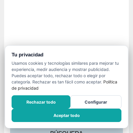
s
l
a
c
i
ó
n
a
u
Tu privacidad
d
Usamos cookies y tecnologías similares para mejorar tu
i
experiencia, medir audiencia y mostrar publicidad.
o
Puedes aceptar todo, rechazar todo o elegir por
v
categoría. Rechazar es tan fácil como aceptar.
Política
i
de privacidad
s
u
Rechazar todo
Configurar
a
l
Aceptar todo