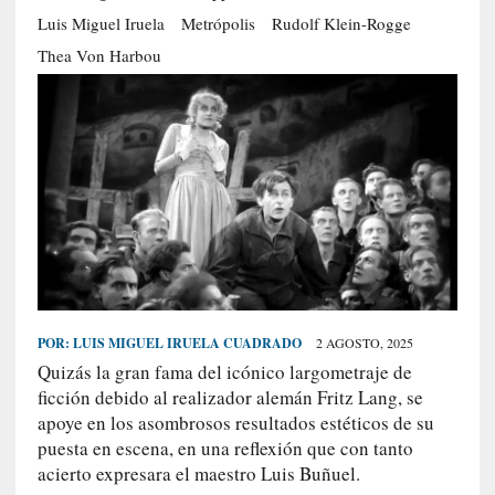
S
Luis Miguel Iruela
Metrópolis
Rudolf Klein-Rogge
R
Thea Von Harbou
E
C
I
E
N
T
E
S
POR:
LUIS MIGUEL IRUELA CUADRADO
2 AGOSTO, 2025
[
Quizás la gran fama del icónico largometraje de
C
ficción debido al realizador alemán Fritz Lang, se
r
apoye en los asombrosos resultados estéticos de su
í
t
puesta en escena, en una reflexión que con tanto
i
acierto expresara el maestro Luis Buñuel.