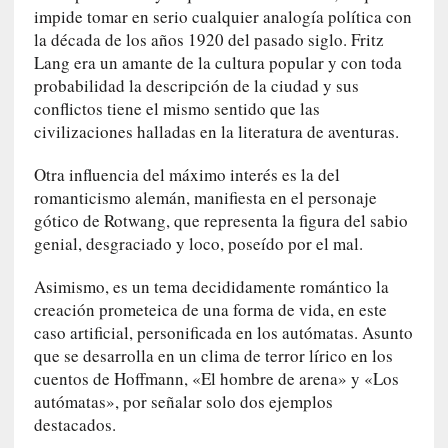
i
impide tomar en serio cualquier analogía política con
c
la década de los años 1920 del pasado siglo. Fritz
a
Lang era un amante de la cultura popular y con toda
N
probabilidad la descripción de la ciudad y sus
a
conflictos tiene el mismo sentido que las
c
civilizaciones halladas en la literatura de aventuras.
i
o
Otra influencia del máximo interés es la del
n
romanticismo alemán, manifiesta en el personaje
a
gótico de Rotwang, que representa la figura del sabio
l
genial, desgraciado y loco, poseído por el mal.
[
E
Asimismo, es un tema decididamente romántico la
n
creación prometeica de una forma de vida, en este
s
caso artificial, personificada en los autómatas. Asunto
a
que se desarrolla en un clima de terror lírico en los
y
cuentos de Hoffmann, «El hombre de arena» y «Los
o
autómatas», por señalar solo dos ejemplos
]
destacados.
«