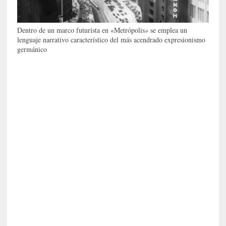
r
o
P
Dentro de un marco futurista en «Metrópolis» se emplea un
lenguaje narrativo característico del más acendrado expresionismo
a
germánico
s
c
a
l
G
a
l
l
o
i
s
d
e
b
u
t