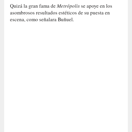
E
Quizá la gran fama de
Metrópolis
se apoye en los
l
asombrosos resultados estéticos de su puesta en
e
escena, como señalara Buñuel.
x
t
r
a
n
j
e
r
o
»
:
L
a
b
a
n
a