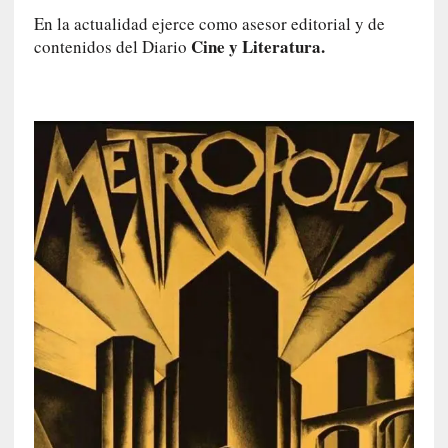
m
En la actualidad ejerce como asesor editorial y de
a
Cine y Literatura.
contenidos del Diario
n
u
a
l
e
s
»
[
E
n
s
a
y
o
]
«
E