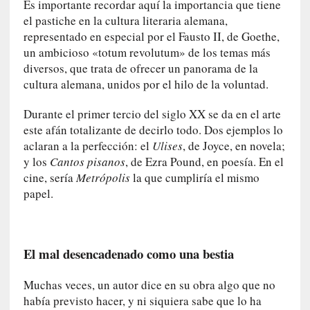
l
Es importante recordar aquí la importancia que tiene
i
el pastiche en la cultura literaria alemana,
d
representado en especial por el Fausto II, de Goethe,
a
un ambicioso «totum revolutum» de los temas más
d
diversos, que trata de ofrecer un panorama de la
d
cultura alemana, unidos por el hilo de la voluntad.
e
l
Durante el primer tercio del siglo XX se da en el arte
a
este afán totalizante de decirlo todo. Dos ejemplos lo
v
aclaran a la perfección: el
Ulises
, de Joyce, en novela;
i
y los
Cantos pisanos
, de Ezra Pound, en poesía. En el
o
cine, sería
Metrópolis
la que cumpliría el mismo
l
papel.
e
n
c
i
El mal desencadenado como una bestia
a
Muchas veces, un autor dice en su obra algo que no
[
había previsto hacer, y ni siquiera sabe que lo ha
E