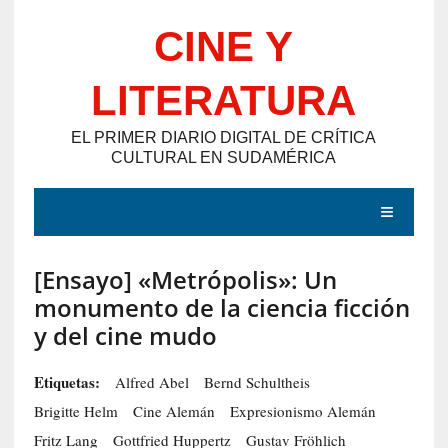
Saltar
CINE Y
al
contenido
LITERATURA
EL PRIMER DIARIO DIGITAL DE CRÍTICA
CULTURAL EN SUDAMÉRICA
MENÚ
[Ensayo] «Metrópolis»: Un
E
monumento de la ciencia ficción
N
y del cine mudo
T
R
Etiquetas:
Alfred Abel
Bernd Schultheis
A
Brigitte Helm
Cine Alemán
Expresionismo Alemán
D
Fritz Lang
Gottfried Huppertz
Gustav Fröhlich
A