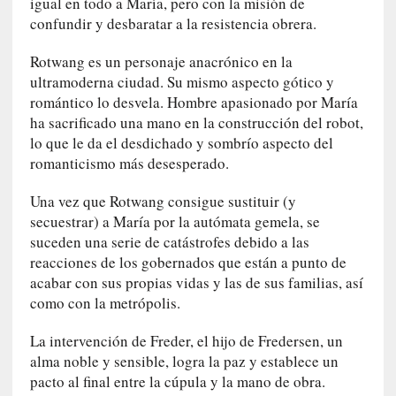
igual en todo a María, pero con la misión de
y
confundir y desbaratar a la resistencia obrera.
:
L
Rotwang es un personaje anacrónico en la
a
ultramoderna ciudad. Su mismo aspecto gótico y
s
romántico lo desvela. Hombre apasionado por María
m
ha sacrificado una mano en la construcción del robot,
e
lo que le da el desdichado y sombrío aspecto del
m
romanticismo más desesperado.
o
r
Una vez que Rotwang consigue sustituir (y
i
secuestrar) a María por la autómata gemela, se
a
suceden una serie de catástrofes debido a las
s
reacciones de los gobernados que están a punto de
n
acabar con sus propias vidas y las de sus familias, así
o
v
como con la metrópolis.
e
La intervención de Freder, el hijo de Fredersen, un
l
a
alma noble y sensible, logra la paz y establece un
d
pacto al final entre la cúpula y la mano de obra.