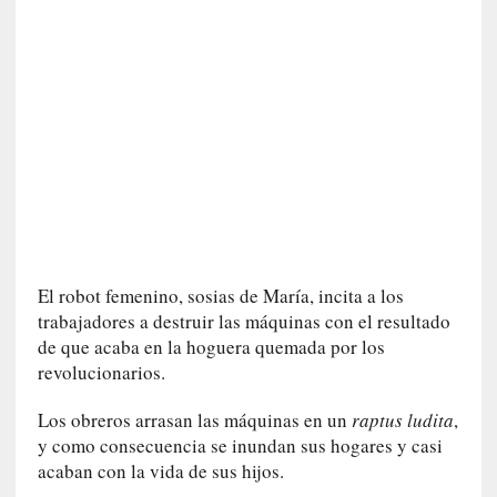
u
s
S
a
n
t
a
C
r
u
z
:
El robot femenino, sosias de María, incita a los
«
trabajadores a destruir las máquinas con el resultado
N
de que acaba en la hoguera quemada por los
o
revolucionarios.
h
a
Los obreros arrasan las máquinas en un
raptus ludita
,
y
y como consecuencia se inundan sus hogares y casi
n
acaban con la vida de sus hijos.
a