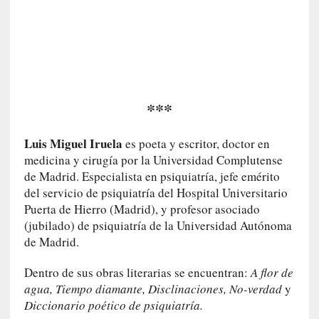
c
i
p
a
r
a
***
l
l
e
Luis Miguel Iruela
es poeta y escritor, doctor en
n
medicina y cirugía por la Universidad Complutense
g
de Madrid. Especialista en psiquiatría, jefe emérito
u
del servicio de psiquiatría del Hospital Universitario
a
Puerta de Hierro (Madrid), y profesor asociado
j
(jubilado) de psiquiatría de la Universidad Autónoma
e
de Madrid.
d
e
Dentro de sus obras literarias se encuentran:
A flor de
s
agua, Tiempo diamante, Disclinaciones, No-verdad
y
u
Diccionario poético de psiquiatría.
s