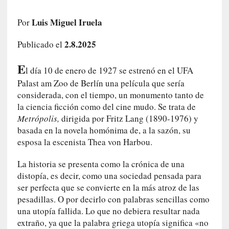
i
r
Luis Miguel Iruela
Por
t
u
2.8.2025
Publicado el
d
e
E
l día 10 de enero de 1927 se estrenó en el UFA
s
Palast am Zoo de Berlín una película que sería
y
considerada, con el tiempo, un monumento tanto de
d
la ciencia ficción como del cine mudo. Se trata de
e
Metrópolis,
dirigida por Fritz Lang (1890-1976) y
f
basada en la novela homónima de, a la sazón, su
e
esposa la escenista Thea von Harbou.
c
t
La historia se presenta como la crónica de una
o
distopía, es decir, como una sociedad pensada para
s
ser perfecta que se convierte en la más atroz de las
d
e
pesadillas. O por decirlo con palabras sencillas como
l
una utopía fallida. Lo que no debiera resultar nada
a
extraño, ya que la palabra griega utopía significa «no