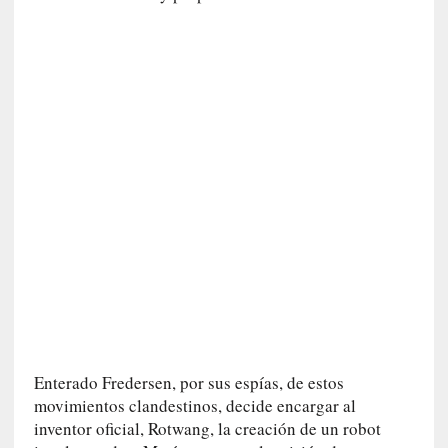
n
i
c
a
]
P
a
l
a
b
r
a
s
d
e
V
a
Enterado Fredersen, por sus espías, de estos
l
movimientos clandestinos, decide encargar al
é
inventor oficial, Rotwang, la creación de un robot
r