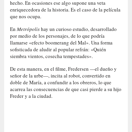
hecho. En ocasiones ese algo supone una veta
n
enriquecedora de la historia. Es el caso de la película
t
que nos ocupa.
r
e
En
Metrópolis
hay un curioso estudio, desarrollado
v
por medio de los personajes, de lo que podría
i
llamarse «efecto boomerang del Mal». Una forma
s
sofisticada de aludir al popular refrán: «Quién
t
siembra vientos, cosecha tempestades».
a
]
De esta manera, en el filme, Fredersen —el dueño y
A
señor de la urbe—, incita al robot, convertido en
l
doble de María, a confundir a los obreros, lo que
f
acarrea las consecuencias de que casi pierde a su hijo
o
Freder y a la ciudad.
n
s
o
M
a
t