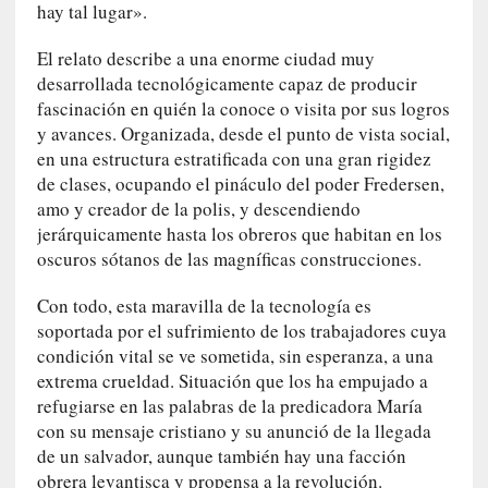
n
hay tal lugar».
a
t
El relato describe a una enorme ciudad muy
u
desarrollada tecnológicamente capaz de producir
r
fascinación en quién la conoce o visita por sus logros
a
y avances. Organizada, desde el punto de vista social,
l
en una estructura estratificada con una gran rigidez
e
de clases, ocupando el pináculo del poder Fredersen,
z
amo y creador de la polis, y descendiendo
a
jerárquicamente hasta los obreros que habitan en los
h
oscuros sótanos de las magníficas construcciones.
u
m
Con todo, esta maravilla de la tecnología es
a
soportada por el sufrimiento de los trabajadores cuya
n
condición vital se ve sometida, sin esperanza, a una
a
extrema crueldad. Situación que los ha empujado a
refugiarse en las palabras de la predicadora María
[
con su mensaje cristiano y su anunció de la llegada
C
de un salvador, aunque también hay una facción
r
obrera levantisca y propensa a la revolución.
ó