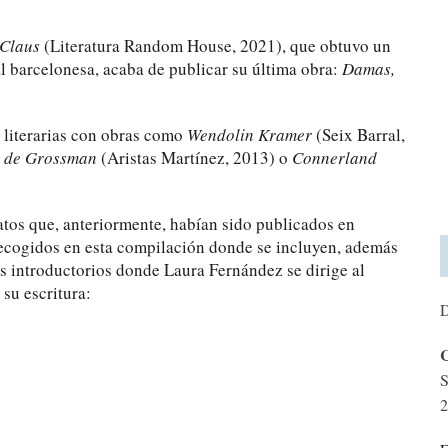
 Claus
(Literatura Random House, 2021), que obtuvo un
al barcelonesa, acaba de publicar su última obra:
Damas,
s literarias con obras como
Wendolin Kramer
(Seix Barral,
w de Grossman
(Aristas Martínez, 2013) o
Connerland
atos que, anteriormente, habían sido publicados en
recogidos en esta compilación donde se incluyen, además
os introductorios donde Laura Fernández se dirige al
su escritura:
D
C
S
2