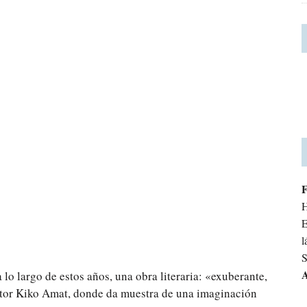
H
E
l
S
A
lo largo de estos años, una obra literaria: «exuberante,
ritor Kiko Amat, donde da muestra de una imaginación