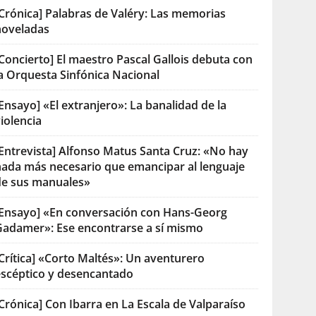
[Crónica] Palabras de Valéry: Las memorias
noveladas
Concierto] El maestro Pascal Gallois debuta con
la Orquesta Sinfónica Nacional
Ensayo] «El extranjero»: La banalidad de la
iolencia
[Entrevista] Alfonso Matus Santa Cruz: «No hay
nada más necesario que emancipar al lenguaje
de sus manuales»
[Ensayo] «En conversación con Hans-Georg
Gadamer»: Ese encontrarse a sí mismo
Crítica] «Corto Maltés»: Un aventurero
escéptico y desencantado
Crónica] Con Ibarra en La Escala de Valparaíso