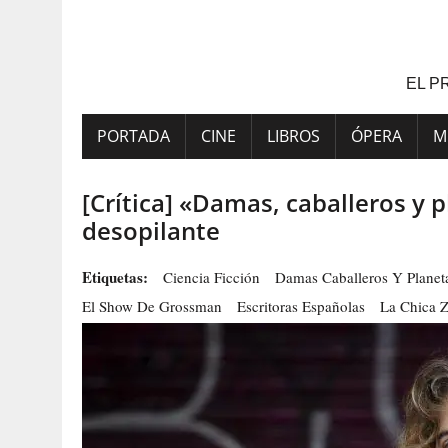
Saltar
al
contenido
EL P
PORTADA
CINE
LIBROS
ÓPERA
M
[Crítica] «Damas, caballeros y p
desopilante
Etiquetas:
Ciencia Ficción
Damas Caballeros Y Planet
El Show De Grossman
Escritoras Españolas
La Chica 