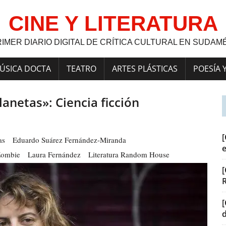
CINE Y LITERATURA
RIMER DIARIO DIGITAL DE CRÍTICA CULTURAL EN SUDAM
ÚSICA DOCTA
TEATRO
ARTES PLÁSTICAS
POESÍA 
lanetas»: Ciencia ficción
[
as
Eduardo Suárez Fernández-Miranda
Zombie
Laura Fernández
Literatura Random House
[
[