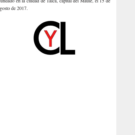
undado en la ciudad de Talca, capital del Maule, el 15 de
gosto de 2017.