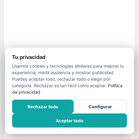
»
:
L
a
m
e
m
o
r
Tu privacidad
i
Usamos cookies y tecnologías similares para mejorar tu
a
experiencia, medir audiencia y mostrar publicidad.
d
Puedes aceptar todo, rechazar todo o elegir por
e
categoría. Rechazar es tan fácil como aceptar.
Política
l
de privacidad
o
s
Rechazar todo
Configurar
c
u
Aceptar todo
e
r
p