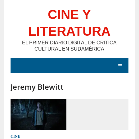
Saltar
CINE Y
al
contenido
LITERATURA
EL PRIMER DIARIO DIGITAL DE CRÍTICA
CULTURAL EN SUDAMÉRICA
MENÚ
Jeremy Blewitt
E
N
T
R
A
D
CINE
A