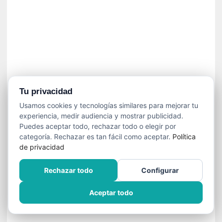
»
:
L
a
m
e
m
o
r
Tu privacidad
i
Usamos cookies y tecnologías similares para mejorar tu
a
experiencia, medir audiencia y mostrar publicidad.
d
Puedes aceptar todo, rechazar todo o elegir por
e
categoría. Rechazar es tan fácil como aceptar.
Política
l
de privacidad
o
s
Rechazar todo
Configurar
c
u
Aceptar todo
e
r
p