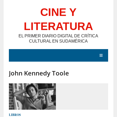
Saltar
CINE Y
al
contenido
LITERATURA
EL PRIMER DIARIO DIGITAL DE CRÍTICA
CULTURAL EN SUDAMÉRICA
MENÚ
John Kennedy Toole
E
N
T
R
A
D
LIBROS
A