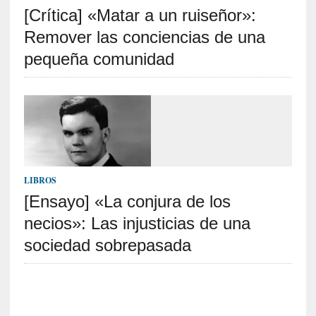
[Crítica] «Matar a un ruiseñor»:
S
R
Remover las conciencias de una
E
pequeña comunidad
C
I
E
N
T
E
S
LIBROS
[Ensayo] «La conjura de los
necios»: Las injusticias de una
[
C
sociedad sobrepasada
r
í
t
i