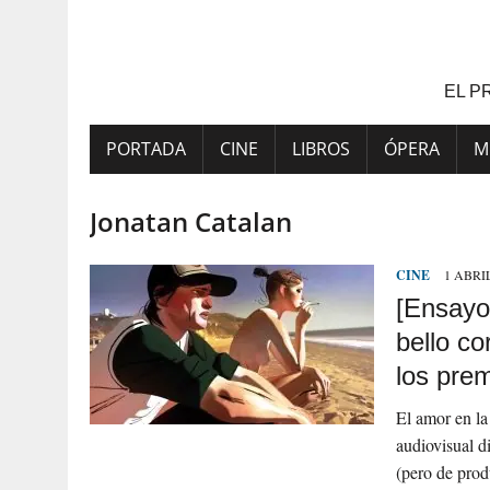
Saltar
al
contenido
EL P
PORTADA
CINE
LIBROS
ÓPERA
M
Jonatan Catalan
CINE
1 ABRIL
[Ensayo]
bello co
los pre
El amor en la
audiovisual d
(pero de pro