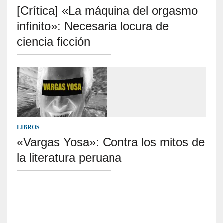
[Crítica] «La máquina del orgasmo
S
R
infinito»: Necesaria locura de
E
ciencia ficción
C
I
E
N
T
E
S
LIBROS
«Vargas Yosa»: Contra los mitos de
la literatura peruana
[
E
n
t
r
e