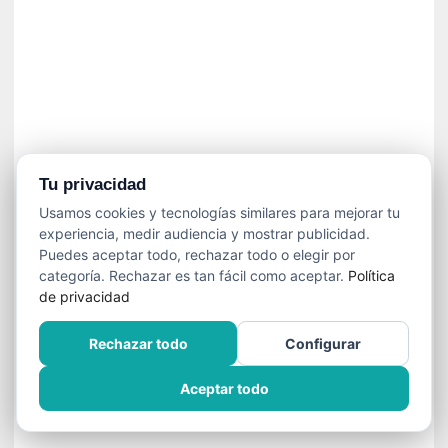
n
e
c
e
s
a
r
i
o
Tu privacidad
q
Usamos cookies y tecnologías similares para mejorar tu
u
experiencia, medir audiencia y mostrar publicidad.
e
Puedes aceptar todo, rechazar todo o elegir por
e
categoría. Rechazar es tan fácil como aceptar.
Política
m
de privacidad
a
n
Rechazar todo
Configurar
c
i
Aceptar todo
p
a
r