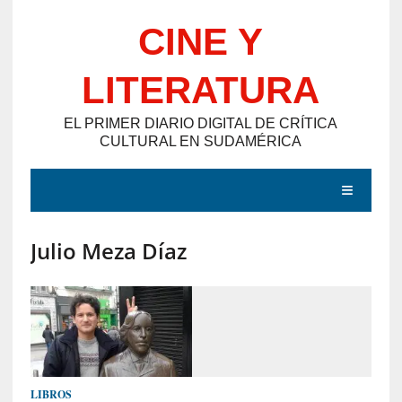
Saltar
CINE Y
al
contenido
LITERATURA
EL PRIMER DIARIO DIGITAL DE CRÍTICA
CULTURAL EN SUDAMÉRICA
MENÚ
Julio Meza Díaz
E
N
T
R
A
D
LIBROS
A