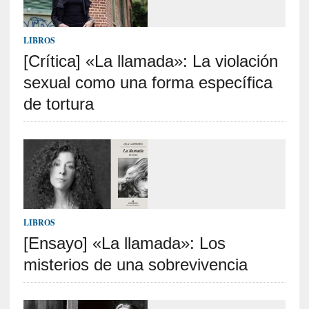
c
o
s
LIBROS
a
[Crítica] «La llamada»: La violación
s
sexual como una forma específica
i
n
de tortura
v
i
s
i
b
l
e
s
LIBROS
»
[Ensayo] «La llamada»: Los
:
misterios de una sobrevivencia
R
e
a