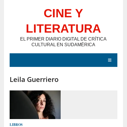
Saltar
CINE Y
al
contenido
LITERATURA
EL PRIMER DIARIO DIGITAL DE CRÍTICA
CULTURAL EN SUDAMÉRICA
MENÚ
Leila Guerriero
E
N
T
R
A
D
LIBROS
A