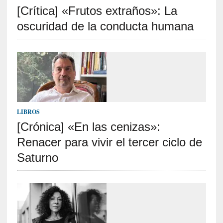
[Crítica] «Frutos extraños»: La
S
R
oscuridad de la conducta humana
E
C
I
E
N
T
LIBROS
E
[Crónica] «En las cenizas»:
S
Renacer para vivir el tercer ciclo de
Saturno
[
C
r
í
t
i