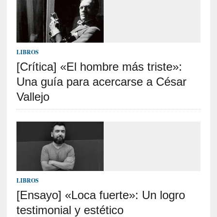
l
i
d
a
d
LIBROS
e
[Crítica] «El hombre más triste»:
s
q
Una guía para acercarse a César
u
Vallejo
e
l
o
s
a
d
u
l
LIBROS
t
[Ensayo] «Loca fuerte»: Un logro
o
s
testimonial y estético
e