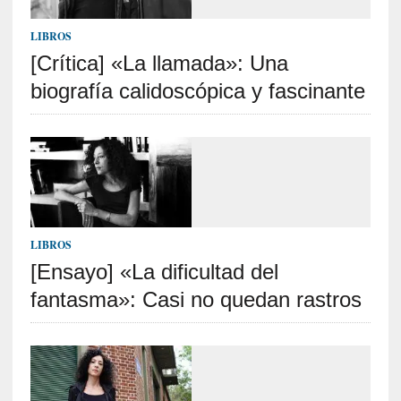
c
a
LIBROS
]
«
[Crítica] «La llamada»: Una
L
biografía calidoscópica y fascinante
a
n
a
t
u
r
a
l
LIBROS
e
[Ensayo] «La dificultad del
z
a
fantasma»: Casi no quedan rastros
d
e
l
a
s