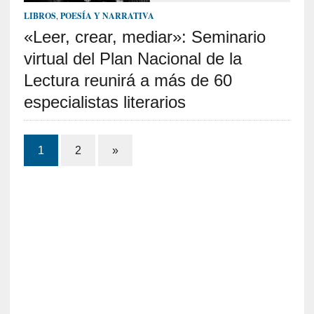
i
LIBROS
,
POESÍA Y NARRATIVA
r
t
«Leer, crear, mediar»: Seminario
u
virtual del Plan Nacional de la
d
Lectura reunirá a más de 60
e
s
especialistas literarios
y
d
e
Paginación
1
2
»
f
de
e
c
entradas
t
o
s
d
e
l
a
n