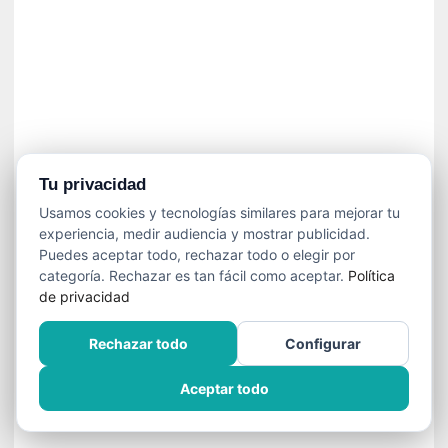
»
:
L
a
m
e
m
o
r
Tu privacidad
i
Usamos cookies y tecnologías similares para mejorar tu
a
experiencia, medir audiencia y mostrar publicidad.
d
Puedes aceptar todo, rechazar todo o elegir por
e
categoría. Rechazar es tan fácil como aceptar.
Política
l
de privacidad
o
s
Rechazar todo
Configurar
c
u
Aceptar todo
e
r
p