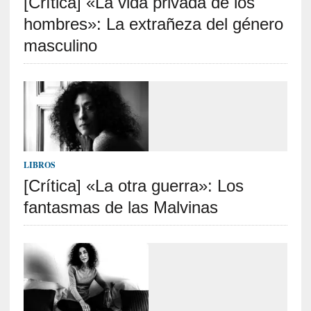
[Crítica] «La vida privada de los
a
hombres»: La extrañeza del género
]
«
masculino
L
o
p
r
o
h
i
b
LIBROS
i
[Crítica] «La otra guerra»: Los
d
fantasmas de las Malvinas
o
»
:
L
a
s
v