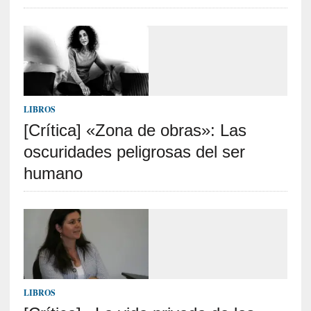
v
i
t
a
n
n
o
LIBROS
m
[Crítica] «Zona de obras»: Las
b
oscuridades peligrosas del ser
r
a
humano
r
[
C
r
í
t
i
LIBROS
c