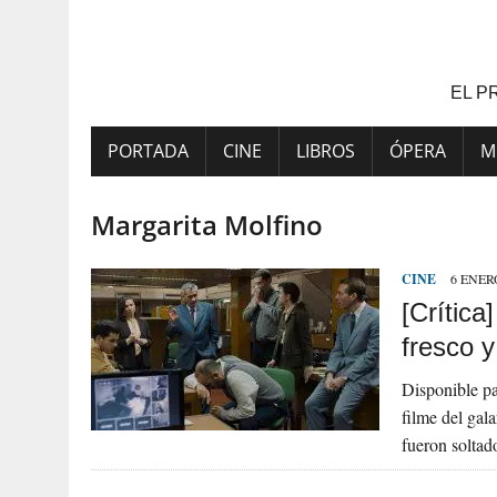
Saltar
al
contenido
EL P
PORTADA
CINE
LIBROS
ÓPERA
M
Margarita Molfino
CINE
6 ENERO
[Crític
fresco 
Disponible pa
filme del gal
fueron soltad