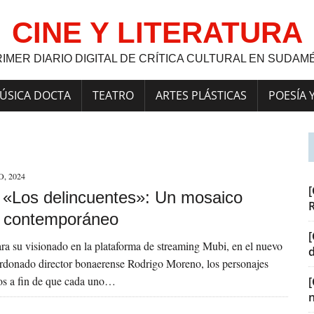
CINE Y LITERATURA
RIMER DIARIO DIGITAL DE CRÍTICA CULTURAL EN SUDAM
ÚSICA DOCTA
TEATRO
ARTES PLÁSTICAS
POESÍA 
, 2024
[
a] «Los delincuentes»: Un mosaico
y contemporáneo
[
ra su visionado en la plataforma de streaming Mubi, en el nuevo
ardonado director bonaerense Rodrigo Moreno, los personajes
os a fin de que cada uno…