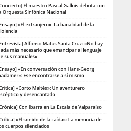
Concierto] El maestro Pascal Gallois debuta con
la Orquesta Sinfónica Nacional
Ensayo] «El extranjero»: La banalidad de la
iolencia
[Entrevista] Alfonso Matus Santa Cruz: «No hay
nada más necesario que emancipar al lenguaje
de sus manuales»
[Ensayo] «En conversación con Hans-Georg
Gadamer»: Ese encontrarse a sí mismo
Crítica] «Corto Maltés»: Un aventurero
escéptico y desencantado
Crónica] Con Ibarra en La Escala de Valparaíso
Crítica] «El sonido de la caída»: La memoria de
os cuerpos silenciados