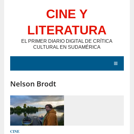
Saltar
CINE Y
al
contenido
LITERATURA
EL PRIMER DIARIO DIGITAL DE CRÍTICA
CULTURAL EN SUDAMÉRICA
MENÚ
Nelson Brodt
E
N
T
R
A
D
CINE
A