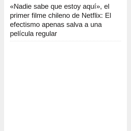
«Nadie sabe que estoy aquí», el
S
R
primer filme chileno de Netflix: El
E
efectismo apenas salva a una
C
película regular
I
E
N
T
E
S
[
C
r
í
t
i