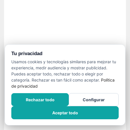
»
:
L
a
m
e
m
o
r
Tu privacidad
i
Usamos cookies y tecnologías similares para mejorar tu
a
experiencia, medir audiencia y mostrar publicidad.
d
Puedes aceptar todo, rechazar todo o elegir por
e
categoría. Rechazar es tan fácil como aceptar.
Política
l
de privacidad
o
s
Rechazar todo
Configurar
c
u
Aceptar todo
e
r
p