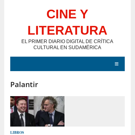
Saltar
CINE Y
al
contenido
LITERATURA
EL PRIMER DIARIO DIGITAL DE CRÍTICA
CULTURAL EN SUDAMÉRICA
MENÚ
Palantir
E
N
T
R
A
D
LIBROS
A