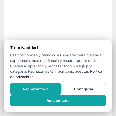
n
f
ó
n
i
c
a
N
a
Tu privacidad
c
Usamos cookies y tecnologías similares para mejorar tu
i
experiencia, medir audiencia y mostrar publicidad.
o
Puedes aceptar todo, rechazar todo o elegir por
n
categoría. Rechazar es tan fácil como aceptar.
Política
a
de privacidad
l
d
Rechazar todo
Configurar
e
C
Aceptar todo
h
i
l