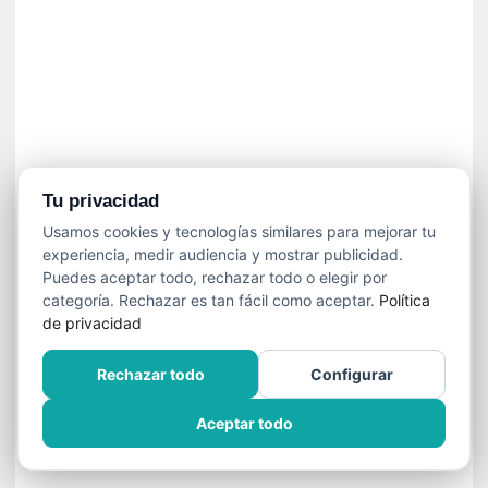
]
C
o
n
I
b
a
r
r
Tu privacidad
a
Usamos cookies y tecnologías similares para mejorar tu
e
experiencia, medir audiencia y mostrar publicidad.
n
Puedes aceptar todo, rechazar todo o elegir por
L
categoría. Rechazar es tan fácil como aceptar.
Política
a
de privacidad
E
s
Rechazar todo
Configurar
c
a
Aceptar todo
l
a
d