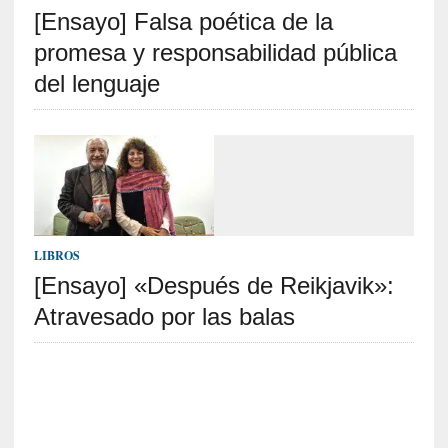
[Ensayo] Falsa poética de la
S
R
promesa y responsabilidad pública
E
del lenguaje
C
I
E
N
T
E
S
LIBROS
[Ensayo] «Después de Reikjavik»:
Atravesado por las balas
[
C
r
í
t
i