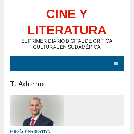
Saltar
CINE Y
al
contenido
LITERATURA
EL PRIMER DIARIO DIGITAL DE CRÍTICA
CULTURAL EN SUDAMÉRICA
MENÚ
T. Adorno
E
N
T
R
A
D
POESÍA Y NARRATIVA
A