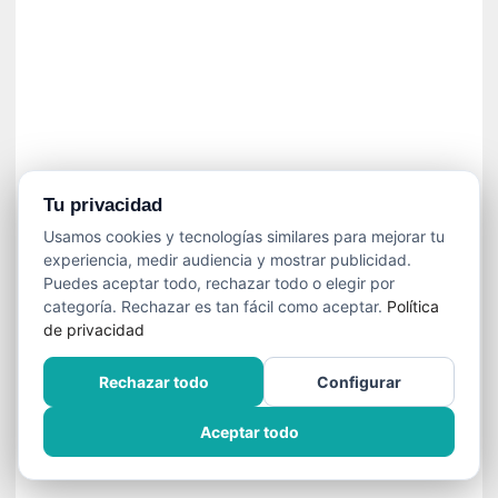
»
:
L
a
m
e
m
o
r
Tu privacidad
i
Usamos cookies y tecnologías similares para mejorar tu
a
experiencia, medir audiencia y mostrar publicidad.
d
Puedes aceptar todo, rechazar todo o elegir por
e
categoría. Rechazar es tan fácil como aceptar.
Política
l
de privacidad
o
s
Rechazar todo
Configurar
c
u
Aceptar todo
e
r
p