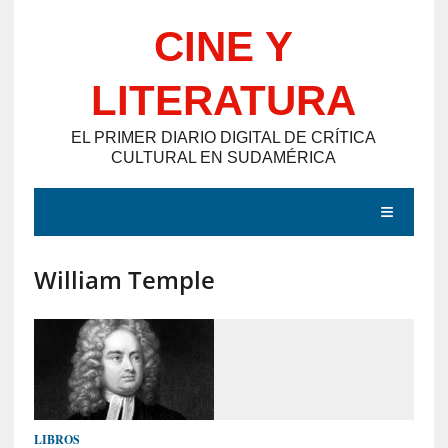
Saltar
CINE Y
al
contenido
LITERATURA
EL PRIMER DIARIO DIGITAL DE CRÍTICA
CULTURAL EN SUDAMÉRICA
MENÚ
William Temple
E
N
T
R
A
D
LIBROS
A