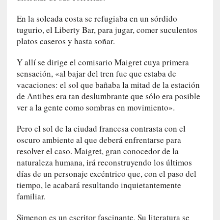
q
u
En la soleada costa se refugiaba en un sórdido
e
tugurio, el Liberty Bar, para jugar, comer suculentos
a
platos caseros y hasta soñar.
d
m
Y allí se dirige el comisario Maigret cuya primera
i
sensación, «al bajar del tren fue que estaba de
n
vacaciones: el sol que bañaba la mitad de la estación
i
de Antibes era tan deslumbrante que sólo era posible
s
ver a la gente como sombras en movimiento».
t
r
Pero el sol de la ciudad francesa contrasta con el
a
oscuro ambiente al que deberá enfrentarse para
A
resolver el caso. Maigret, gran conocedor de la
l
naturaleza humana, irá reconstruyendo los últimos
e
días de un personaje excéntrico que, con el paso del
j
tiempo, le acabará resultando inquietantemente
a
familiar.
n
d
Simenon es un escritor fascinante. Su literatura se