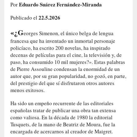
Eduardo Suárez Fernández-Miranda
Por
e
l
22.5.2026
Publicado el
c
a
«¿G
s
eorges Simenon, el único belga de lengua
o
francesa que ha inventado un inmortal personaje
V
policíaco, ha escrito 200 novelas, ha inspirado
a
decenas de películas para el cine, la televisión y, de
m
paso, ha consumido 10 mil mujeres?». Estas palabras
p
de Pierre Assouline condensan la enormidad de un
i
autor que, por su gran popularidad, no gozó, en parte,
r
del prestigio del que sí disfrutaron otros autores
o
menos exitosos.
s
L
Ha sido un empeño recurrente de las editoriales
i
españolas tratar de publicar una obra tan extensa
t
como valiosa. En la década de 1980 la editorial
e
Tusquets, de la mano de Beatriz de Moura, fue la
r
encargada de acercarnos al creador de Maigret.
a