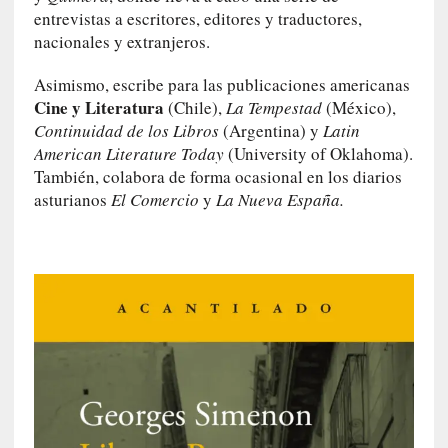
u
entrevistas a escritores, editores y traductores,
t
nacionales y extranjeros.
u
r
Asimismo, escribe para las publicaciones americanas
o
Cine y Literatura
(Chile),
La Tempestad
(México),
Continuidad de los Libros
(Argentina) y
Latin
[
American Literature Today
(University of Oklahoma).
E
También, colabora de forma ocasional en los diarios
n
s
asturianos
El Comercio
y
La Nueva España.
a
y
o
]
«
E
n
t
r
a
e