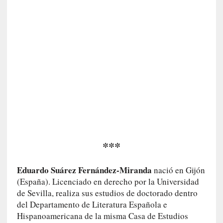
c
a
d
á
v
e
r
a
v
a
n
z
a
***
h
a
Eduardo Suárez Fernández-Miranda
nació en Gijón
c
(España). Licenciado en derecho por la Universidad
i
de Sevilla, realiza sus estudios de doctorado dentro
a
del Departamento de Literatura Española e
e
Hispanoamericana de la misma Casa de Estudios
l