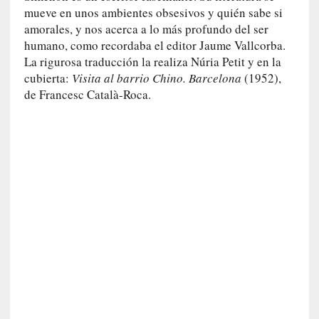
r
mueve en unos ambientes obsesivos y quién sabe si
a
amorales, y nos acerca a lo más profundo del ser
M
humano, como recordaba el editor Jaume Vallcorba.
a
La rigurosa traducción la realiza Núria Petit y en la
r
cubierta:
Visita al barrio Chino. Barcelona
(1952),
t
de Francesc Català-Roca.
í
»
[
C
r
í
t
i
c
a
]
«
S
u