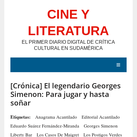
Saltar
CINE Y
al
contenido
LITERATURA
EL PRIMER DIARIO DIGITAL DE CRÍTICA
CULTURAL EN SUDAMÉRICA
MENÚ
[Crónica] El legendario Georges
E
Simenon: Para jugar y hasta
N
soñar
T
R
Etiquetas:
Anagrama Acantilado
Editorial Acantilado
A
Eduardo Suárez Fernández-Miranda
Georges Simenon
D
Liberty Bar
Los Casos De Maigret
Los Postigos Verdes
A