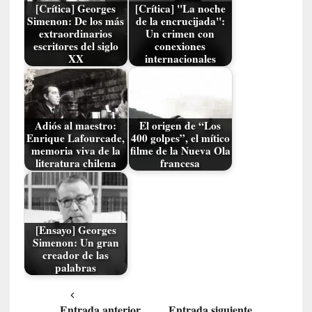
v
[Crítica] Georges
[Crítica] "La noche
i
Simenon: De los más
de la encrucijada":
s
extraordinarios
Un crimen con
escritores del siglo
conexiones
i
XX
internacionales
b
l
e
s
»
Adiós al maestro:
El origen de “Los
Enrique Lafourcade,
400 golpes”, el mítico
:
memoria viva de la
filme de la Nueva Ola
R
literatura chilena
francesa
e
a
l
i
[Ensayo] Georges
d
Simenon: Un gran
a
creador de las
d
palabras
e
s
q
Entrada anterior
Entrada siguiente