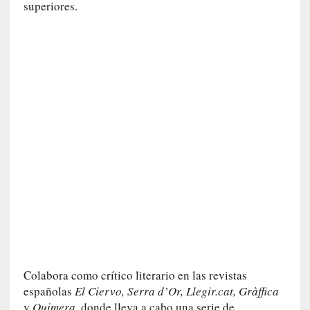
superiores.
m
a
r
»
:
P
a
s
a
m
o
s
h
a
c
i
a
e
Colabora como crítico literario en las revistas
l
españolas
El Ciervo, Serra d’Or, Llegir.cat, Gràffica
f
y
Quimera
, donde lleva a cabo una serie de