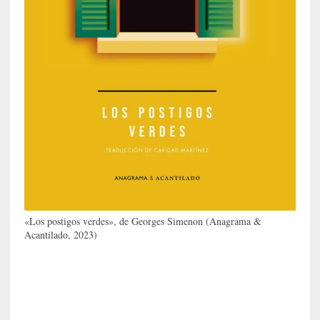
n
c
r
e
t
a
[
C
r
í
t
i
c
«Los postigos verdes», de Georges Simenon (Anagrama &
a
Acantilado, 2023)
]
«
I
m
p