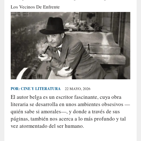
S
Los Vecinos De Enfrente
R
E
C
I
E
N
T
E
S
POR:
CINE Y LITERATURA
22 MAYO, 2026
El autor belga es un escritor fascinante, cuya obra
[
literaria se desarrolla en unos ambientes obsesivos —
E
quién sabe si amorales—, y donde a través de sus
n
páginas, también nos acerca a lo más profundo y tal
t
vez atormentado del ser humano.
r
e