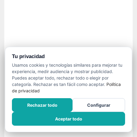
a
v
i
o
l
e
n
c
i
Tu privacidad
a
Usamos cookies y tecnologías similares para mejorar tu
experiencia, medir audiencia y mostrar publicidad.
[
Puedes aceptar todo, rechazar todo o elegir por
E
categoría. Rechazar es tan fácil como aceptar.
Política
n
de privacidad
t
r
Rechazar todo
Configurar
e
v
Aceptar todo
i
s
t