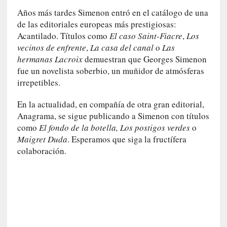
r
Años más tardes Simenon entró en el catálogo de una
i
de las editoriales europeas más prestigiosas:
o
Acantilado. Títulos como
El caso Saint-Fiacre
,
Los
s
vecinos de enfrente
,
La casa del canal
o
Las
:
hermanas Lacroix
demuestran que Georges Simenon
«
N
fue un novelista soberbio, un muñidor de atmósferas
o
irrepetibles.
s
e
En la actualidad, en compañía de otra gran editorial,
n
Anagrama, se sigue publicando a Simenon con títulos
c
como
El fondo de la botella, Los postigos verdes
o
a
Maigret Duda
. Esperamos que siga la fructífera
n
colaboración.
t
a
r
í
a
t
e