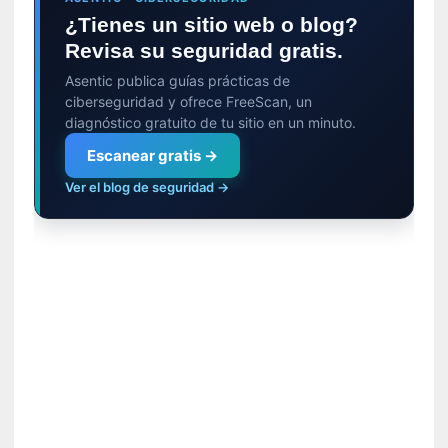
n
¿Tienes un sitio web o blog?
u
Revisa su seguridad gratis.
t
Asentic publica guías prácticas de
o
ciberseguridad y ofrece FreeScan, un
s
diagnóstico gratuito de tu sitio en un minuto.
[
Escanear gratis →
C
Ver el blog de seguridad →
r
í
t
i
c
a
]
«
L
a
n
a