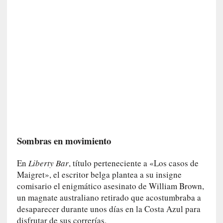
n
e
r
a
c
c
e
s
o
a
e
s
Sombras en movimiento
e
e
En
Liberty Bar
, título perteneciente a «Los casos de
s
Maigret», el escritor belga plantea a su insigne
p
a
comisario el enigmático asesinato de William Brown,
c
un magnate australiano retirado que acostumbraba a
i
desaparecer durante unos días en la Costa Azul para
o
disfrutar de sus correrías.