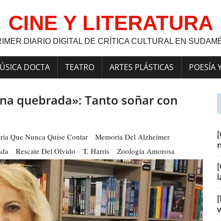
CINE Y LITERATURA
RIMER DIARIO DIGITAL DE CRÍTICA CULTURAL EN SUDAM
ÚSICA DOCTA
TEATRO
ARTES PLÁSTICAS
POESÍA 
luna quebrada»: Tanto soñar con
oria Que Nunca Quise Contar
Memoria Del Alzheimer
ada
Rescate Del Olvido
T. Harris
Zoología Amorosa
[
[
v