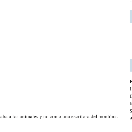
H
E
l
S
ba a los animales y no como una escritora del montón».
A