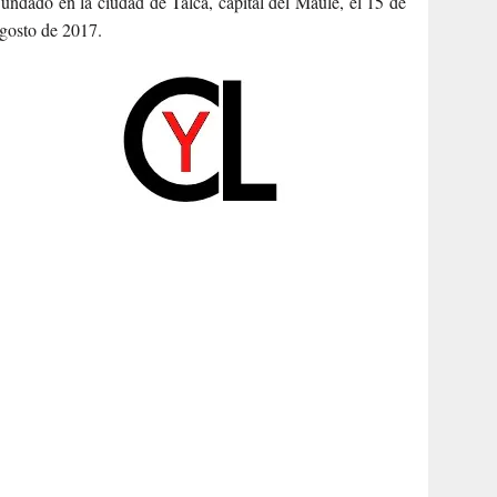
undado en la ciudad de Talca, capital del Maule, el 15 de
gosto de 2017.