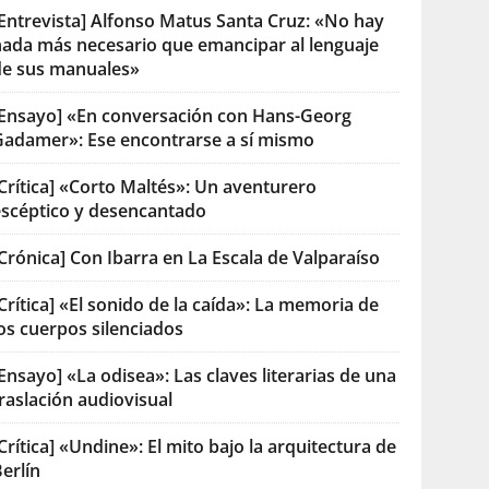
[Entrevista] Alfonso Matus Santa Cruz: «No hay
nada más necesario que emancipar al lenguaje
de sus manuales»
[Ensayo] «En conversación con Hans-Georg
Gadamer»: Ese encontrarse a sí mismo
Crítica] «Corto Maltés»: Un aventurero
escéptico y desencantado
Crónica] Con Ibarra en La Escala de Valparaíso
Crítica] «El sonido de la caída»: La memoria de
os cuerpos silenciados
Ensayo] «La odisea»: Las claves literarias de una
raslación audiovisual
Crítica] «Undine»: El mito bajo la arquitectura de
erlín