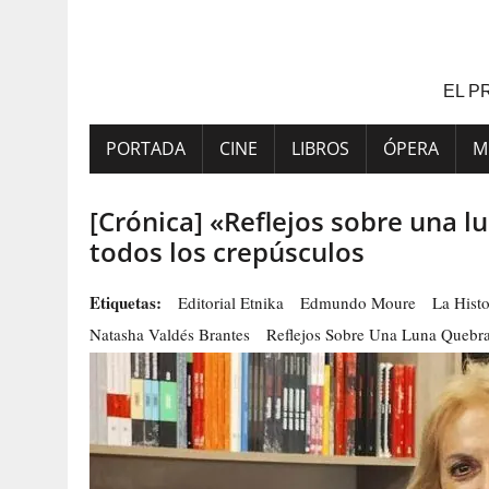
Saltar
al
contenido
EL P
PORTADA
CINE
LIBROS
ÓPERA
M
[Crónica] «Reflejos sobre una 
todos los crepúsculos
Etiquetas:
Editorial Etnika
Edmundo Moure
La Hist
Natasha Valdés Brantes
Reflejos Sobre Una Luna Quebr