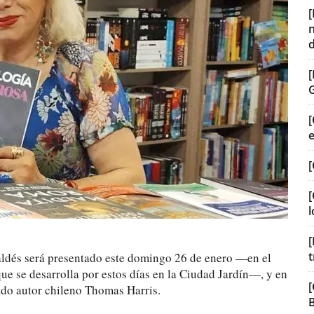
[
[
[
l
[
t
aldés será presentado este domingo 26 de enero —en el
que se desarrolla por estos días en la Ciudad Jardín—, y en
[
ado autor chileno Thomas Harris.
B