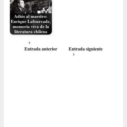
e
a
Adiós al maestro:
l
Enrique Lafourcade,
i
memoria viva de la
d
literatura chilena
a
d
Entrada anterior
Entrada siguiente
e
s
q
u
e
l
o
s
a
d
u
l
t