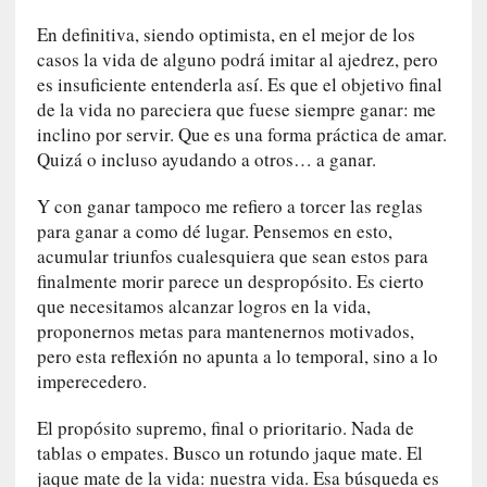
m
En definitiva, siendo optimista, en el mejor de los
a
r
casos la vida de alguno podrá imitar al ajedrez, pero
»
es insuficiente entenderla así. Es que el objetivo final
:
de la vida no pareciera que fuese siempre ganar: me
P
inclino por servir. Que es una forma práctica de amar.
a
Quizá o incluso ayudando a otros… a ganar.
s
a
Y con ganar tampoco me refiero a torcer las reglas
m
para ganar a como dé lugar. Pensemos en esto,
o
acumular triunfos cualesquiera que sean estos para
s
finalmente morir parece un despropósito. Es cierto
h
que necesitamos alcanzar logros en la vida,
a
proponernos metas para mantenernos motivados,
c
pero esta reflexión no apunta a lo temporal, sino a lo
i
imperecedero.
a
e
El propósito supremo, final o prioritario. Nada de
l
tablas o empates. Busco un rotundo jaque mate. El
f
jaque mate de la vida: nuestra vida. Esa búsqueda es