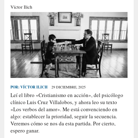
S
Víctor Ilich
R
E
C
I
E
N
T
E
S
POR:
VÍCTOR ILICH
29 DICIEMBRE, 2025
Leí el libro «Cristianismo en acción», del psicólogo
[
clínico Luis Cruz Villalobos, y ahora leo su texto
E
«Los verbos del amor». Me está convenciendo en
n
algo: establecer la prioridad, seguir la secuencia.
t
Veremos cómo se nos da esta partida. Por cierto,
r
espero ganar.
e