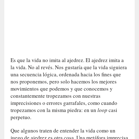
n
e
r
a
c
c
e
s
Es que la vida no imita al ajedrez. El ajedrez imita a
o
la vida. No al revés. Nos gustaría que la vida siguiera
a
una secuencia lógica, ordenada hacia los fines que
e
nos proponemos, pero solo hacemos los mejores
s
e
movimientos que podemos y que conocemos y
e
constantemente tropezamos con nuestras
s
imprecisiones o errores garrafales, como cuando
p
tropezamos con la misma piedra: en un
loop
casi
a
perpetuo.
c
i
Que algunos traten de entender la vida como un
o
juego de ajedrez es otra cosa. Una metáfora imprecisa