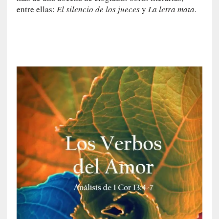
:
entre ellas:
El silencio de los jueces
y
La letra mata
.
L
a
h
i
s
t
o
r
i
a
f
i
l
t
r
a
d
a
p