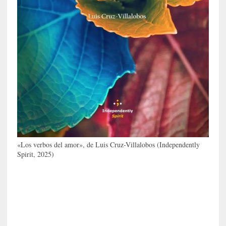
o
r
u
n
a
v
i
d
a
c
o
n
c
«Los verbos del amor», de Luis Cruz-Villalobos (Independently
r
Spirit, 2025)
e
t
a
[
C
r