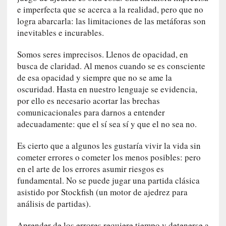
q
e imperfecta que se acerca a la realidad, pero que no
u
logra abarcarla: las limitaciones de las metáforas son
e
inevitables e incurables.
a
d
Somos seres imprecisos. Llenos de opacidad, en
m
busca de claridad. Al menos cuando se es consciente
i
de esa opacidad y siempre que no se ame la
n
oscuridad. Hasta en nuestro lenguaje se evidencia,
i
por ello es necesario acortar las brechas
s
comunicacionales para darnos a entender
t
adecuadamente: que el sí sea sí y que el no sea no.
r
a
Es cierto que a algunos les gustaría vivir la vida sin
A
cometer errores o cometer los menos posibles: pero
l
en el arte de los errores asumir riesgos es
e
fundamental. No se puede jugar una partida clásica
j
asistido por Stockfish (un motor de ajedrez para
a
análisis de partidas).
n
d
Aprender de los errores requiere tiempo y detenerse a