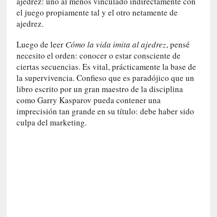
ajedrez: uno al menos vinculado indirectamente con
r
el juego propiamente tal y el otro netamente de
i
ajedrez.
o
s
Luego de leer
Cómo la vida imita al ajedrez
, pensé
:
necesito el orden: conocer o estar consciente de
«
ciertas secuencias. Es vital, prácticamente la base de
N
la supervivencia. Confieso que es paradójico que un
o
s
libro escrito por un gran maestro de la disciplina
e
como Garry Kasparov pueda contener una
n
imprecisión tan grande en su título: debe haber sido
c
culpa del marketing.
a
n
t
a
r
í
a
t
e