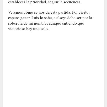
m
establecer la prioridad, seguir la secuencia.
a
Veremos cómo se nos da esta partida. Por cierto,
r
c
espero ganar. Luis lo sabe, así soy: debe ser por la
a
soberbia de mi nombre, aunque entiendo que
n
victorioso hay uno solo.
l
a
t
e
n
s
i
ó
n
[
E
n
s
a