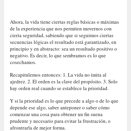
c
a
d
Ahora, la vida tiene ciertas reglas básicas o máximas
á
de la experiencia que nos permiten movernos con
v
cierta seguridad, sabiendo que si seguimos ciertas
e
secuencias lógicas el resultado está garantizado, en
r
principio y en abstracto: sea un resultado positivo o
a
negativo. Es decir, lo que sembramos es lo que
v
cosechamos.
a
n
Recapitulemos entonces: 1. La vida no imita al
z
ajedrez. 2. El orden es la clave del propósito. 3. Solo
a
hay orden real cuando se establece la prioridad.
h
a
Y si la prioridad es lo que precede a algo o de lo que
c
depende ese algo, saber anteponer o saber cómo
i
comenzar una cosa para obtener un fin suena
a
prudente y necesario para evitar la frustración, o
e
l
afrontrarla de mejor forma.