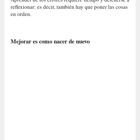
r
reflexionar: es decir, también hay que poner las cosas
a
en orden.
M
a
r
t
Mejorar es como nacer de nuevo
í
»
[
C
r
í
t
i
c
a
]
«
S
u