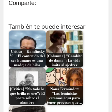
l
Comparte:
a
s
c
o
También te puede interesar
s
a
s
i
n
[Crítica] "Kandinsky
30": El contenido del
[Columna] "Gambito
v
ser humano es una
de dama": La vida
i
madeja de hilos
imita al ajedrez
s
i
b
l
[Crítica] "No todo lo
Nona Fernández:
e
que brilla es oro": El
"Las feministas
s
poeta sobre el
estamos aquí para
»
alambre
tener procesos que…
:
R