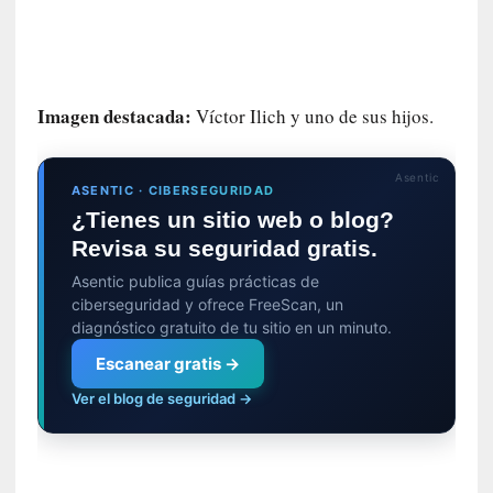
e
n
d
e
p
Imagen destacada:
Víctor Ilich y uno de sus hijos.
o
r
9
Asentic
ASENTIC · CIBERSEGURIDAD
0
¿Tienes un sitio web o blog?
m
i
Revisa su seguridad gratis.
n
Asentic publica guías prácticas de
u
ciberseguridad y ofrece FreeScan, un
t
diagnóstico gratuito de tu sitio en un minuto.
o
s
Escanear gratis →
Ver el blog de seguridad →
[
C
r
í