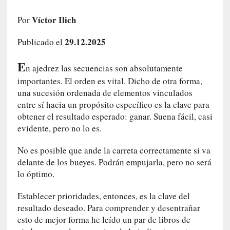
e
l
Víctor Ilich
Por
c
29.12.2025
a
Publicado el
s
E
o
n ajedrez las secuencias son absolutamente
V
importantes. El orden es vital. Dicho de otra forma,
a
una sucesión ordenada de elementos vinculados
m
entre sí hacia un propósito específico es la clave para
p
obtener el resultado esperado: ganar. Suena fácil, casi
i
evidente, pero no lo es.
r
o
No es posible que ande la carreta correctamente si va
s
delante de los bueyes. Podrán empujarla, pero no será
L
lo óptimo.
i
t
Establecer prioridades, entonces, es la clave del
e
resultado deseado. Para comprender y desentrañar
r
esto de mejor forma he leído un par de libros de
a