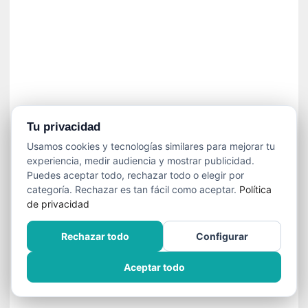
ó
n
i
c
a
N
a
c
i
Tu privacidad
o
Usamos cookies y tecnologías similares para mejorar tu
n
experiencia, medir audiencia y mostrar publicidad.
a
Puedes aceptar todo, rechazar todo o elegir por
l
categoría. Rechazar es tan fácil como aceptar.
Política
de privacidad
[
E
Rechazar todo
Configurar
n
s
Aceptar todo
a
y
o