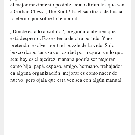
u
el mejor movimiento posible, como dirían los que ven
t
a GothamChess: ¡The Rook! Es el sacrificio de buscar
u
lo eterno, por sobre lo temporal.
r
o
¿Dónde está lo absoluto?, preguntará alguien que
está despierto. Eso es tema de otra partida. Y no
[
pretendo resolver por ti el puzzle de la vida. Solo
C
busco despertar esa curiosidad por mejorar en lo que
r
sea: hoy es el ajedrez, mañana podría ser mejorar
í
como hijo, papá, esposo, amigo, hermano, trabajador
t
en alguna organización, mejorar es como nacer de
i
nuevo, pero ojalá que esta vez sea con algún manual.
c
a
]
«
F
i
e
s
t