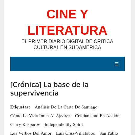
Saltar
CINE Y
al
contenido
LITERATURA
EL PRIMER DIARIO DIGITAL DE CRÍTICA
CULTURAL EN SUDAMÉRICA
MENÚ
[Crónica] La base de la
E
supervivencia
N
T
Etiquetas:
Análisis De La Carta De Santiago
R
Cómo La Vida Imita Al Ajedrez
Cristianismo En Acción
A
Garry Kasparov
Independently Spirit
D
Los Verbos Del Amor
Luis Cruz-Villalobos
San Pablo
A