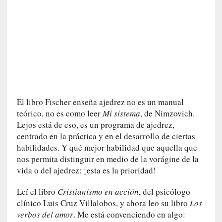
a
»
:
L
a
p
a
s
i
El libro Fischer enseña ajedrez no es un manual
ó
teórico, no es como leer
Mi sistema
, de Nimzovich.
n
Lejos está de eso, es un programa de ajedrez,
y
centrado en la práctica y en el desarrollo de ciertas
l
habilidades. Y qué mejor habilidad que aquella que
o
nos permita distinguir en medio de la vorágine de la
s
vida o del ajedrez: ¡esta es la prioridad!
c
e
Leí el libro
Cristianismo en acción
, del psicólogo
l
clínico Luis Cruz Villalobos, y ahora leo su libro
Los
o
verbos del amor
. Me está convenciendo en algo:
s