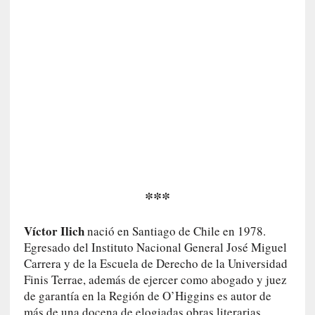
y
o
]
«
E
n
t
r
a
e
l
f
***
a
n
Víctor Ilich
t
nació en Santiago de Chile en 1978.
a
Egresado del Instituto Nacional General José Miguel
s
Carrera y de la Escuela de Derecho de la Universidad
m
Finis Terrae, además de ejercer como abogado y juez
a
de garantía en la Región de O’Higgins es autor de
»
más de una docena de elogiadas obras literarias,