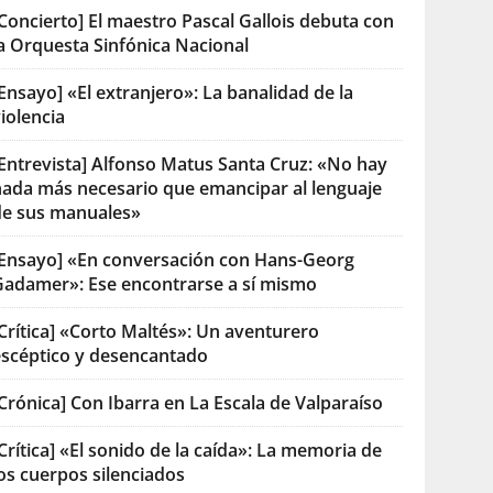
Concierto] El maestro Pascal Gallois debuta con
la Orquesta Sinfónica Nacional
Ensayo] «El extranjero»: La banalidad de la
iolencia
[Entrevista] Alfonso Matus Santa Cruz: «No hay
nada más necesario que emancipar al lenguaje
de sus manuales»
[Ensayo] «En conversación con Hans-Georg
Gadamer»: Ese encontrarse a sí mismo
Crítica] «Corto Maltés»: Un aventurero
escéptico y desencantado
Crónica] Con Ibarra en La Escala de Valparaíso
Crítica] «El sonido de la caída»: La memoria de
os cuerpos silenciados