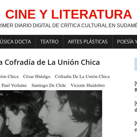
CINE Y LITERATURA
RIMER DIARIO DIGITAL DE CRÍTICA CULTURAL EN SUDAM
ÚSICA DOCTA
TEATRO
ARTES PLÁSTICAS
POESÍA 
na Cofradía de La Unión Chica
ión Chica
César Hidalgo
Cofradía De La Unión Chica
[
Paul Verlaine
Santiago De Chile
Vicente Huidobro
[