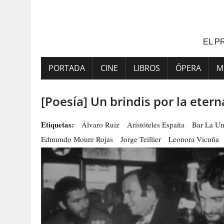
Saltar
al
contenido
EL P
PORTADA
CINE
LIBROS
ÓPERA
M
[Poesía] Un brindis por la eter
Etiquetas:
Álvaro Ruiz
Aristóteles España
Bar La Un
Edmundo Moure Rojas
Jorge Teillier
Leonora Vicuña