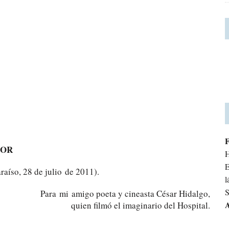
IOR
H
E
raíso, 28 de julio de 2011).
l
S
Para mi amigo poeta y cineasta César Hidalgo,
A
quien filmó el imaginario del Hospital.