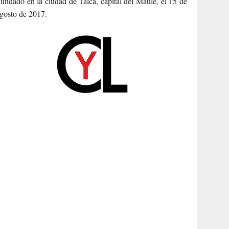
undado en la ciudad de Talca, capital del Maule, el 15 de
gosto de 2017.