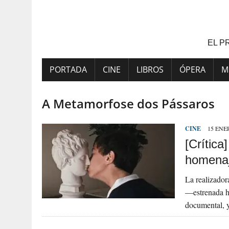
Saltar
al
contenido
EL P
PORTADA
CINE
LIBROS
ÓPERA
M
A Metamorfose dos Pássaros
CINE
15 ENER
[Crítica
homenaj
La realizador
—estrenada h
documental, y