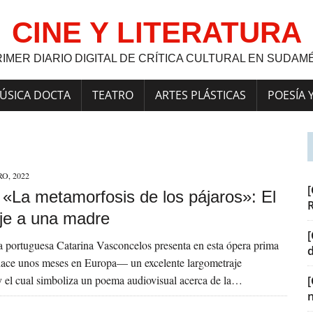
CINE Y LITERATURA
RIMER DIARIO DIGITAL DE CRÍTICA CULTURAL EN SUDAM
ÚSICA DOCTA
TEATRO
ARTES PLÁSTICAS
POESÍA 
O, 2022
[
] «La metamorfosis de los pájaros»: El
e a una madre
[
a portuguesa Catarina Vasconcelos presenta en esta ópera prima
ace unos meses en Europa— un excelente largometraje
 el cual simboliza un poema audiovisual acerca de la…