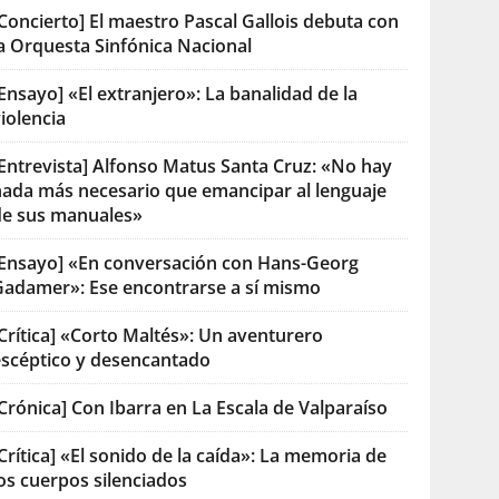
Concierto] El maestro Pascal Gallois debuta con
la Orquesta Sinfónica Nacional
Ensayo] «El extranjero»: La banalidad de la
iolencia
[Entrevista] Alfonso Matus Santa Cruz: «No hay
nada más necesario que emancipar al lenguaje
de sus manuales»
[Ensayo] «En conversación con Hans-Georg
Gadamer»: Ese encontrarse a sí mismo
Crítica] «Corto Maltés»: Un aventurero
escéptico y desencantado
Crónica] Con Ibarra en La Escala de Valparaíso
Crítica] «El sonido de la caída»: La memoria de
os cuerpos silenciados