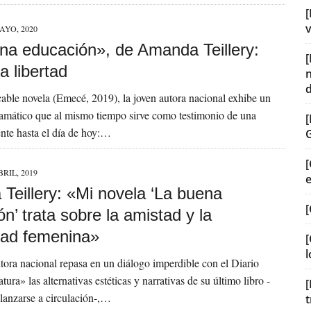
[
v
AYO, 2020
na educación», de Amanda Teillery:
a libertad
able novela (Emecé, 2019), la joven autora nacional exhibe un
amático que al mismo tiempo sirve como testimonio de una
ente hasta el día de hoy:…
[
BRIL, 2019
Teillery: «Mi novela ‘La buena
[
n’ trata sobre la amistad y la
dad femenina»
[
l
itora nacional repasa en un diálogo imperdible con el Diario
tura» las alternativas estéticas y narrativas de su último libro -
[
lanzarse a circulación-,…
t