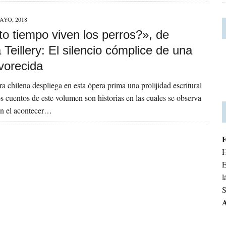
AYO, 2018
o tiempo viven los perros?», de
eillery: El silencio cómplice de una
vorecida
ra chilena despliega en esta ópera prima una prolijidad escritural
os cuentos de este volumen son historias en las cuales se observa
en el acontecer…
H
E
l
S
A