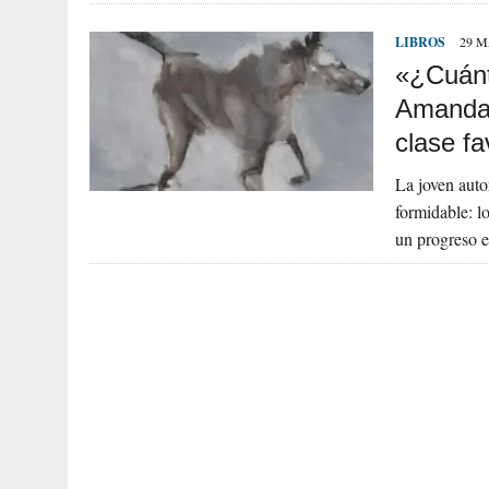
LIBROS
29 M
«¿Cuánt
Amanda T
clase fa
La joven auto
formidable: l
un progreso 