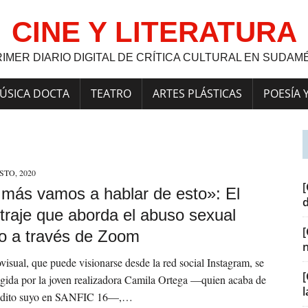
CINE Y LITERATURA
RIMER DIARIO DIGITAL DE CRÍTICA CULTURAL EN SUDAM
ÚSICA DOCTA
TEATRO
ARTES PLÁSTICAS
POESÍA 
STO, 2020
[
más vamos a hablar de esto»: El
traje que aborda el abuso sexual
o a través de Zoom
visual, que puede visionarse desde la red social Instagram, se
[
igida por la joven realizadora Camila Ortega —quien acaba de
rédito suyo en SANFIC 16—,…