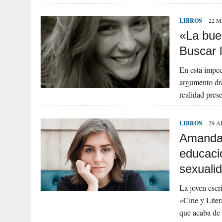
LIBROS
22 M
«La bue
Buscar l
En esta impec
argumento dr
realidad pres
LIBROS
29 A
Amanda 
educació
sexuali
La joven escr
«Cine y Litera
que acaba de 