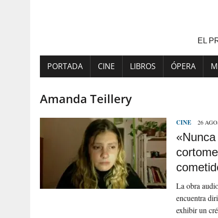
Saltar
al
contenido
EL P
PORTADA
CINE
LIBROS
ÓPERA
M
Amanda Teillery
CINE
26 AGO
«Nunca 
cortome
cometid
La obra audio
encuentra dir
exhibir un c