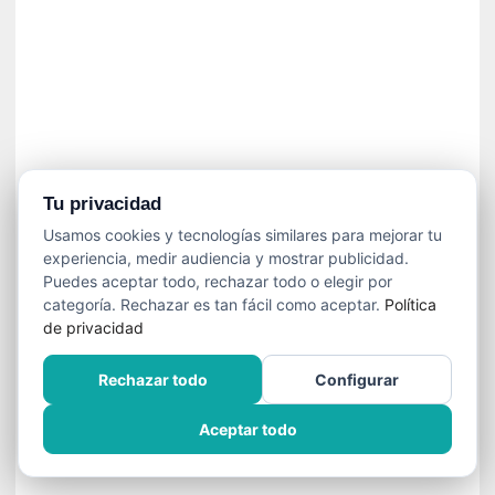
n
e
c
e
s
a
r
i
o
Tu privacidad
q
Usamos cookies y tecnologías similares para mejorar tu
u
experiencia, medir audiencia y mostrar publicidad.
e
Puedes aceptar todo, rechazar todo o elegir por
e
categoría. Rechazar es tan fácil como aceptar.
Política
m
de privacidad
a
n
Rechazar todo
Configurar
c
i
Aceptar todo
p
a
r