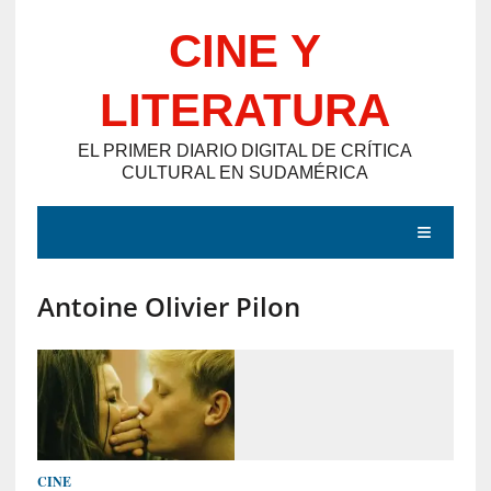
Saltar
CINE Y
al
contenido
LITERATURA
EL PRIMER DIARIO DIGITAL DE CRÍTICA
CULTURAL EN SUDAMÉRICA
MENÚ
Antoine Olivier Pilon
E
N
T
R
A
D
CINE
A