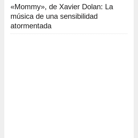
«Mommy», de Xavier Dolan: La
S
R
música de una sensibilidad
E
atormentada
C
I
E
N
T
E
S
[
E
n
t
r
e