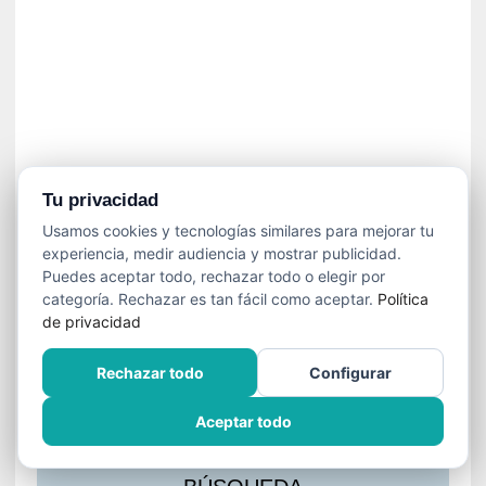
s
l
a
c
i
ó
n
a
u
Tu privacidad
d
Usamos cookies y tecnologías similares para mejorar tu
i
experiencia, medir audiencia y mostrar publicidad.
o
Puedes aceptar todo, rechazar todo o elegir por
v
categoría. Rechazar es tan fácil como aceptar.
Política
i
de privacidad
s
u
Rechazar todo
Configurar
a
l
Aceptar todo