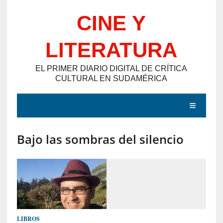
Saltar
CINE Y
al
contenido
LITERATURA
EL PRIMER DIARIO DIGITAL DE CRÍTICA
CULTURAL EN SUDAMÉRICA
MENÚ
Bajo las sombras del silencio
E
N
T
R
A
D
LIBROS
A