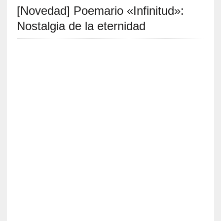
[Novedad] Poemario «Infinitud»:
S
R
Nostalgia de la eternidad
E
C
I
E
N
T
E
S
[
C
r
í
t
i