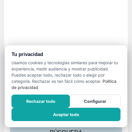
s
l
a
c
i
ó
n
a
u
Tu privacidad
d
Usamos cookies y tecnologías similares para mejorar tu
i
experiencia, medir audiencia y mostrar publicidad.
o
Puedes aceptar todo, rechazar todo o elegir por
v
categoría. Rechazar es tan fácil como aceptar.
Política
i
de privacidad
s
u
Rechazar todo
Configurar
a
l
Aceptar todo