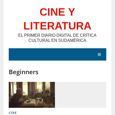
Saltar
CINE Y
al
contenido
LITERATURA
EL PRIMER DIARIO DIGITAL DE CRÍTICA
CULTURAL EN SUDAMÉRICA
MENÚ
Beginners
E
N
T
R
A
D
CINE
A