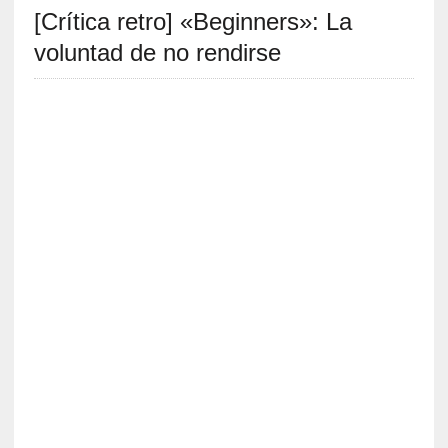
[Crítica retro] «Beginners»: La
S
R
voluntad de no rendirse
E
C
I
E
N
T
E
S
[
C
r
í
t
i