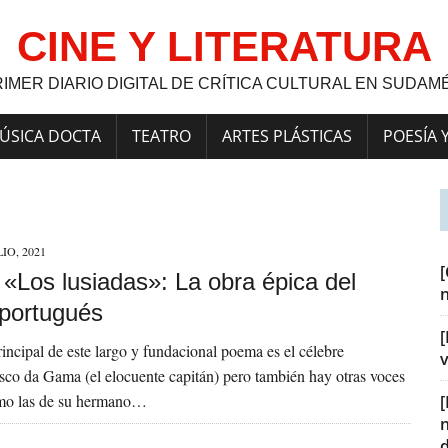
CINE Y LITERATURA
RIMER DIARIO DIGITAL DE CRÍTICA CULTURAL EN SUDAM
ÚSICA DOCTA
TEATRO
ARTES PLÁSTICAS
POESÍA 
LIO, 2021
] «Los lusiadas»: La obra épica del
 portugués
[
rincipal de este largo y fundacional poema es el célebre
v
co da Gama (el elocuente capitán) pero también hay otras voces
omo las de su hermano…