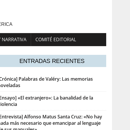
ÉRICA
Y NARRATIVA
COMITÉ EDITORIAL
ENTRADAS RECIENTES
[Crónica] Palabras de Valéry: Las memorias
noveladas
Ensayo] «El extranjero»: La banalidad de la
iolencia
[Entrevista] Alfonso Matus Santa Cruz: «No hay
nada más necesario que emancipar al lenguaje
de sus manuales»