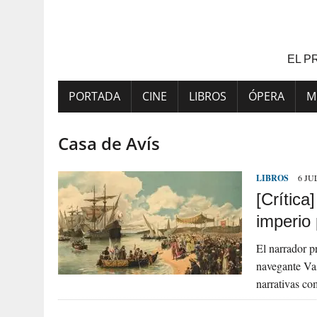
Saltar
al
contenido
EL P
PORTADA
CINE
LIBROS
ÓPERA
M
Casa de Avís
LIBROS
6 JU
[Crítica
imperio
El narrador p
navegante Vas
narrativas c