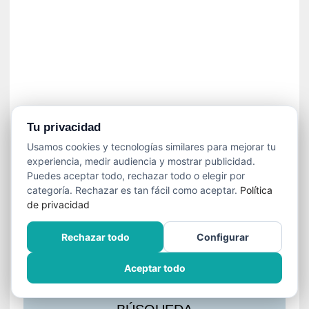
s
l
a
c
i
ó
n
a
u
Tu privacidad
d
Usamos cookies y tecnologías similares para mejorar tu
i
experiencia, medir audiencia y mostrar publicidad.
o
Puedes aceptar todo, rechazar todo o elegir por
v
categoría. Rechazar es tan fácil como aceptar.
Política
i
de privacidad
s
u
Rechazar todo
Configurar
a
l
Aceptar todo