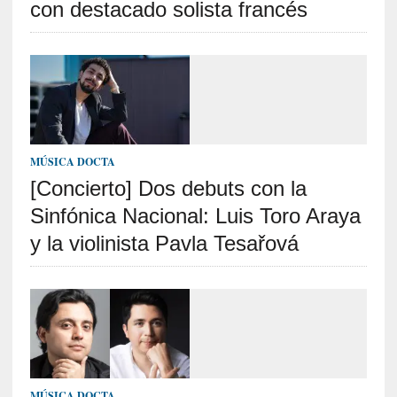
con destacado solista francés
i
r
t
u
d
e
s
y
MÚSICA DOCTA
d
[Concierto] Dos debuts con la
e
f
Sinfónica Nacional: Luis Toro Araya
e
y la violinista Pavla Tesařová
c
t
o
s
d
e
l
a
MÚSICA DOCTA