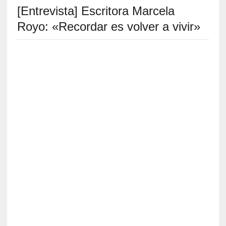
[Entrevista] Escritora Marcela
S
R
Royo: «Recordar es volver a vivir»
E
C
I
E
N
T
E
S
[
C
r
í
t
i