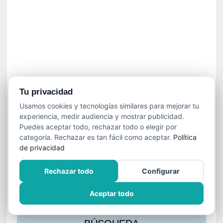
s
l
a
c
i
ó
n
a
u
Tu privacidad
d
Usamos cookies y tecnologías similares para mejorar tu
i
experiencia, medir audiencia y mostrar publicidad.
o
Puedes aceptar todo, rechazar todo o elegir por
v
categoría. Rechazar es tan fácil como aceptar.
Política
i
de privacidad
s
u
Rechazar todo
Configurar
a
l
Aceptar todo