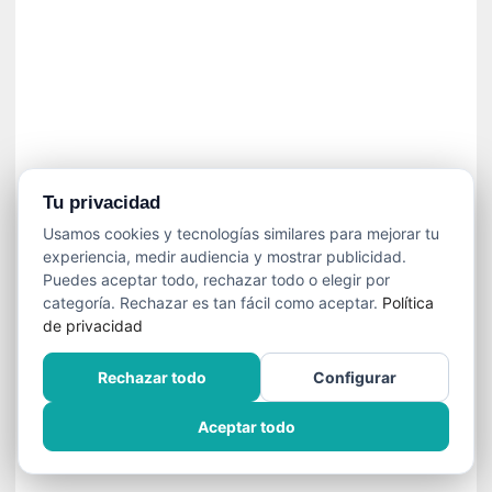
n
e
c
e
s
a
r
i
o
Tu privacidad
q
Usamos cookies y tecnologías similares para mejorar tu
u
experiencia, medir audiencia y mostrar publicidad.
e
Puedes aceptar todo, rechazar todo o elegir por
e
categoría. Rechazar es tan fácil como aceptar.
Política
m
de privacidad
a
n
Rechazar todo
Configurar
c
i
Aceptar todo
p
a
r