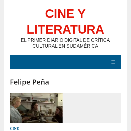
Saltar
CINE Y
al
contenido
LITERATURA
EL PRIMER DIARIO DIGITAL DE CRÍTICA
CULTURAL EN SUDAMÉRICA
MENÚ
Felipe Peña
E
N
T
R
A
D
CINE
A