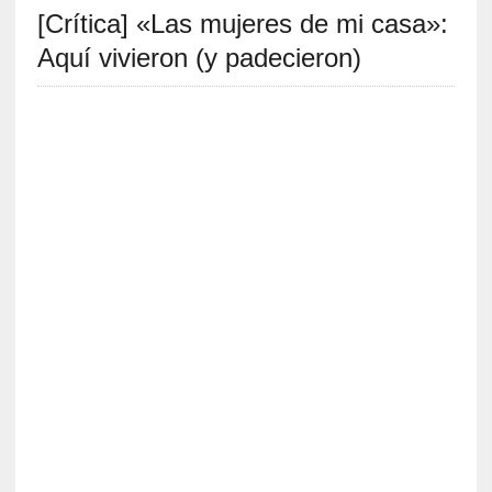
[Crítica] «Las mujeres de mi casa»:
S
R
Aquí vivieron (y padecieron)
E
C
I
E
N
T
E
S
[
E
n
t
r
e