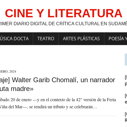
CINE Y LITERATURA
RIMER DIARIO DIGITAL DE CRÍTICA CULTURAL EN SUDAM
ÚSICA DOCTA
TEATRO
ARTES PLÁSTICAS
POESÍA 
NERO, 2024
[
je] Walter Garib Chomalí, un narrador
puta madre»
[
bado 20 de enero —y en el contexto de la 42° versión de la Feria
Viña del Mar—, se rendirá un tributo y se celebrarán…
[