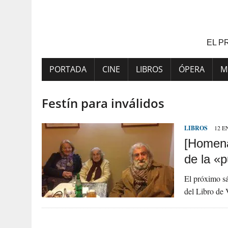
Saltar
al
contenido
EL P
PORTADA
CINE
LIBROS
ÓPERA
M
Festín para inválidos
LIBROS
12 E
[Homena
de la «
El próximo sá
del Libro de 