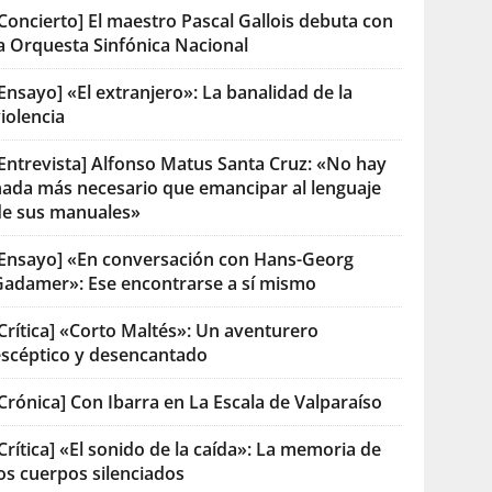
Concierto] El maestro Pascal Gallois debuta con
la Orquesta Sinfónica Nacional
Ensayo] «El extranjero»: La banalidad de la
iolencia
[Entrevista] Alfonso Matus Santa Cruz: «No hay
nada más necesario que emancipar al lenguaje
de sus manuales»
[Ensayo] «En conversación con Hans-Georg
Gadamer»: Ese encontrarse a sí mismo
Crítica] «Corto Maltés»: Un aventurero
escéptico y desencantado
Crónica] Con Ibarra en La Escala de Valparaíso
Crítica] «El sonido de la caída»: La memoria de
os cuerpos silenciados