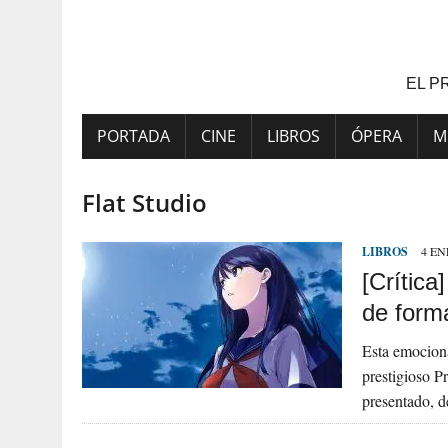
Saltar
al
contenido
EL P
PORTADA
CINE
LIBROS
ÓPERA
M
Flat Studio
LIBROS
4 EN
[Crítica
de form
Esta emociona
prestigioso P
presentado, d