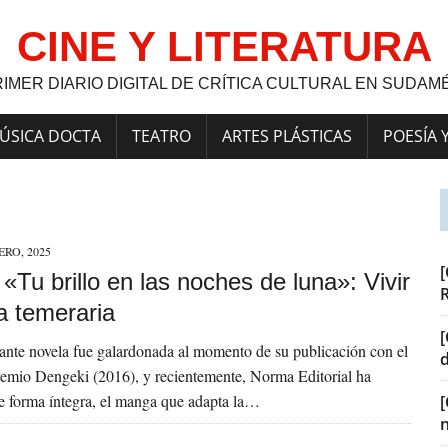
CINE Y LITERATURA
RIMER DIARIO DIGITAL DE CRÍTICA CULTURAL EN SUDAM
ÚSICA DOCTA
TEATRO
ARTES PLÁSTICAS
POESÍA 
ERO, 2025
[
] «Tu brillo en las noches de luna»: Vivir
a temeraria
[
nte novela fue galardonada al momento de su publicación con el
remio Dengeki (2016), y recientemente, Norma Editorial ha
e forma íntegra, el manga que adapta la…